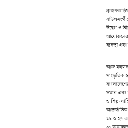
ব্রাহ্মণবা
বাউলসংগীতে
উদ্বেগ ও তী
আয়োজনের নি
ব্যবস্থা গ
আজ মঙ্গলব
সাংস্কৃতিক
বাংলাদেশের
সমান এবং চি
ও শিল্প-সা
আন্তর্জাতি
১৯ ও ২৭ এ
২১ অনুচ্ছে