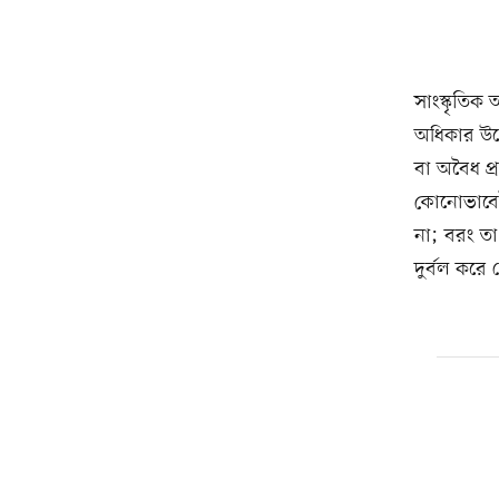
সাংস্কৃতিক
অধিকার উল্
বা অবৈধ প্
কোনোভাবেই 
না; বরং তা 
দুর্বল করে 