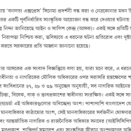
ড়িয়ায় ‘বনলতা এক্সপ্রেস’ সিনেমা প্রদর্শনী বন্ধ করা ও নেত্রকোনার মদ
র একটি পূর্বনির্ধারিত সাংস্কৃতিক আয়োজন বন্ধ করে দেওয়ার ঘটনা
ব্র নিন্দা জানিয়েছে আইন ও সালিশ কেন্দ্র (আসক)। একই সঙ্গে প্রতিটি স
রাপত্তা নিশ্চিত করা, ভবিষ্যতে এ ধরনের ঘটনা প্রতিরোধ এবং দৃষ্টা
্রহণ করতে সরকারের প্রতি আহ্বান জানানো হয়েছে।
ার আসকের এক সংবাদ বিজ্ঞপ্তিতে বলা হয়, তারা মনে করে, এ ধরন
 স্বাধীনতা ও নাগরিকের মৌলিক অধিকারের ওপর সরাসরি হস্তক্ষেপের 
 সংবিধানের ২৭, ২৮ ও ৩৯ অনুচ্ছেদ অনুযায়ী, সব নাগরিক আইনের দৃ
ন্তা, বিবেক, বাক্ ও ভাবপ্রকাশের স্বাধীনতা সংরক্ষিত। একই সঙ্গে সাংস্
হিত্যচর্চা এই অধিকারগুলোর অবিচ্ছেদ্য অংশ। পাশাপাশি বাংলাদেশ যে
ক মানবাধিকার কাঠামোর অংশ, সেই মানবাধিকারের সর্বজনীন ঘোষণার 
বং আন্তর্জাতিক নাগরিক ও রাজনৈতিক অধিকার সনদের (আইসিসিপ
দ মতপ্রকাশ, শান্তিপূর্ণ সমাবেশ এবং সাংস্কৃতিক জীবনে অংশগ্রহণের অ