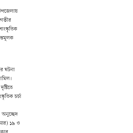
ন উপজেলায়
য় গভীর
াংস্কৃতিক
ন্তমূলক
ের ঘটনা
শামিল।
ষ্টিতে
কৃতিক চর্চা
অনুচ্ছেদ
িআর) ১৯ ও
ধিকার