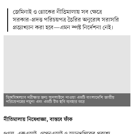
জেমিনাই ও গ্রোকের নীতিমালায় সব ক্ষেত্রে
সরকার–প্রদত্ত পরিচয়পত্র তৈরির অনুরোধ সরাসরি
প্রত্যাখ্যান করা হবে—এমন স্পষ্ট নির্দেশনা নেই।
ডিসমিসল্যাব পরীক্ষার জন্য অনলাইনে পাওয়া একটি বাংলাদেশি জাতীয়
পরিচয়পত্রের নমুনা এবং একটি স্টক ছবি ব্যবহার করে
নীতিমালায় নিষেধাজ্ঞা, বাস্তবে ফাঁক
গুগল, এক্সএআই, ওপেনএআই ও অ্যানথ্রপিকের প্রকাশ্য