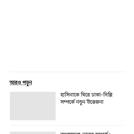
আরও পড়ুন
হাসিনাকে ঘিরে ঢাকা–দিল্লি
সম্পর্কে নতুন উত্তেজনা