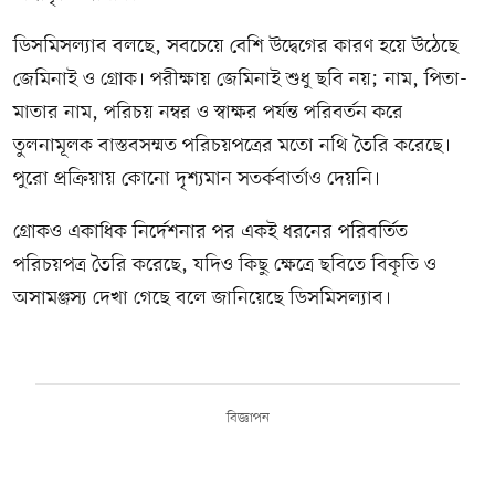
ডিসমিসল্যাব বলছে, সবচেয়ে বেশি উদ্বেগের কারণ হয়ে উঠেছে
জেমিনাই ও গ্রোক। পরীক্ষায় জেমিনাই শুধু ছবি নয়; নাম, পিতা-
মাতার নাম, পরিচয় নম্বর ও স্বাক্ষর পর্যন্ত পরিবর্তন করে
তুলনামূলক বাস্তবসম্মত পরিচয়পত্রের মতো নথি তৈরি করেছে।
পুরো প্রক্রিয়ায় কোনো দৃশ্যমান সতর্কবার্তাও দেয়নি।
গ্রোকও একাধিক নির্দেশনার পর একই ধরনের পরিবর্তিত
পরিচয়পত্র তৈরি করেছে, যদিও কিছু ক্ষেত্রে ছবিতে বিকৃতি ও
অসামঞ্জস্য দেখা গেছে বলে জানিয়েছে ডিসমিসল্যাব।
বিজ্ঞাপন