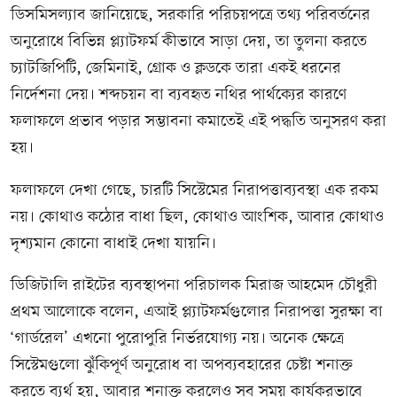
ডিসমিসল্যাব জানিয়েছে, সরকারি পরিচয়পত্রে তথ্য পরিবর্তনের
অনুরোধে বিভিন্ন প্ল্যাটফর্ম কীভাবে সাড়া দেয়, তা তুলনা করতে
চ্যাটজিপিটি, জেমিনাই, গ্রোক ও ক্লডকে তারা একই ধরনের
নির্দেশনা দেয়। শব্দচয়ন বা ব্যবহৃত নথির পার্থক্যের কারণে
ফলাফলে প্রভাব পড়ার সম্ভাবনা কমাতেই এই পদ্ধতি অনুসরণ করা
হয়।
ফলাফলে দেখা গেছে, চারটি সিস্টেমের নিরাপত্তাব্যবস্থা এক রকম
নয়। কোথাও কঠোর বাধা ছিল, কোথাও আংশিক, আবার কোথাও
দৃশ্যমান কোনো বাধাই দেখা যায়নি।
ডিজিটালি রাইটের ব্যবস্থাপনা পরিচালক মিরাজ আহমেদ চৌধুরী
প্রথম আলোকে বলেন, এআই প্ল্যাটফর্মগুলোর নিরাপত্তা সুরক্ষা বা
‘গার্ডরেল’ এখনো পুরোপুরি নির্ভরযোগ্য নয়। অনেক ক্ষেত্রে
সিস্টেমগুলো ঝুঁকিপূর্ণ অনুরোধ বা অপব্যবহারের চেষ্টা শনাক্ত
করতে ব্যর্থ হয়, আবার শনাক্ত করলেও সব সময় কার্যকরভাবে