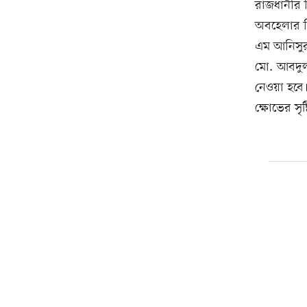
রাজধানীর 
অবহেলার বি
এম আনিসুর র
মো. আবদুল
নেওয়া হবে।
ক্ষোভের সৃষ