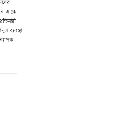
ানদের
চিব এ কে
িমন্ত্রী
গ ব্যবস্থা
ব্যাপক