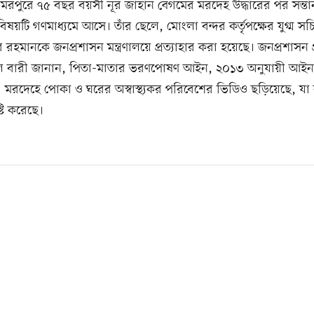
মিরপুরে ৭৫ বছর বয়সী নূর জাহান বেগমের মরদেহ উদ্ধারের পর সন্ত
ষয়টি গণমাধ্যমে আসে। তাঁর ছেলে, মোংলা বন্দর কর্তৃপক্ষের যুগ্ম স
হমানকে জনপ্রশাসন মন্ত্রণালয়ে প্রত্যাহার করা হয়েছে। জনপ্রশাসন প্রত
 বারী জানান, পিতা-মাতার ভরণপোষণ আইন, ২০১৩ অনুযায়ী আইনানু
 মরদেহে পোকা ও ঘরের অস্বাস্থ্যকর পরিবেশের ভিডিও ছড়িয়েছে, যা 
্টি করেছে।