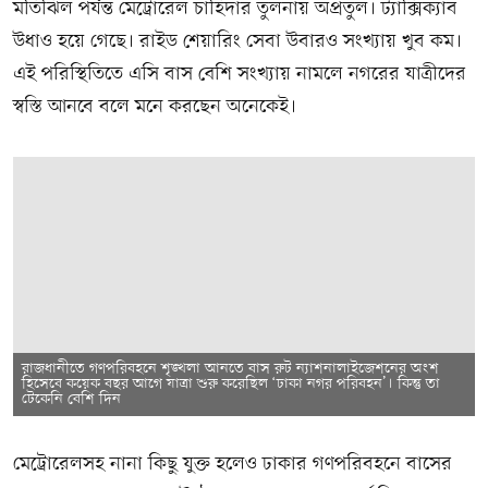
মতিঝিল পর্যন্ত মেট্রোরেল চাহিদার তুলনায় অপ্রতুল। ট্যাক্সিক্যাব
উধাও হয়ে গেছে। রাইড শেয়ারিং সেবা উবারও সংখ্যায় খুব কম।
এই পরিস্থিতিতে এসি বাস বেশি সংখ্যায় নামলে নগরের যাত্রীদের
স্বস্তি আনবে বলে মনে করছেন অনেকেই।
রাজধানীতে গণপরিবহনে শৃঙ্খলা আনতে বাস রুট ন্যাশনালাইজেশনের অংশ
হিসেবে কয়েক বছর আগে যাত্রা শুরু করেছিল ‘ঢাকা নগর পরিবহন’। কিন্তু তা
টেকেনি বেশি দিন
মেট্রোরেলসহ নানা কিছু যুক্ত হলেও ঢাকার গণপরিবহনে বাসের