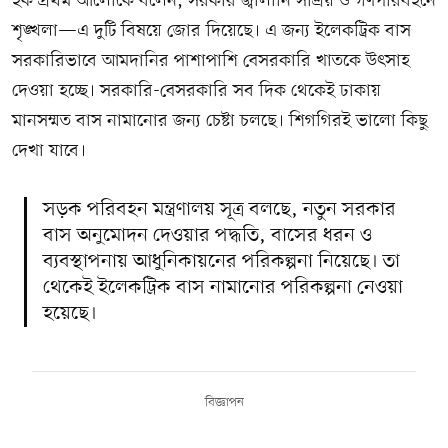
হক প্রথম আলোকে বলেন, সরকার জ্বালানি সাশ্রয় ও গণপরিবহনে
শৃঙ্খলা—এ দুটি বিষয়ে জোর দিয়েছে। এ জন্য ইলেকট্রিক বাস
সরকারিভাবে আমদানির পাশাপাশি বেসরকারি খাতকে উৎসাহ
দেওয়া হচ্ছে। সরকারি-বেসরকারি সব দিক থেকেই ঢাকায়
মানসম্মত বাস নামানোর জন্য চেষ্টা চলছে। শিগগিরই ভালো কিছু
দেখা যাবে।
সড়ক পরিবহন মন্ত্রণালয় সূত্র বলছে, নতুন সরকার
বাস অনুমোদন দেওয়ার পদ্ধতি, বাসের ধরন ও
ব্যবস্থাপনায় আধুনিকায়নের পরিকল্পনা নিয়েছে। তা
থেকেই ইলেকট্রিক বাস নামানোর পরিকল্পনা নেওয়া
হয়েছে।
বিজ্ঞাপন