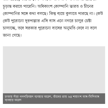
চূড়ান্ত করতে পারেনি। অধিকাংশ কোম্পানি ভারত ও চীনের
কোম্পানির সঙ্গে কথা বলছে। কিন্তু ব্যয়ে কুলাতে পারছে না। কেউ
কেউ পুরোনো দূরপাল্লার এসি বাস এনে নগরে চালুর চেষ্টা
চালাচ্ছে, তবে সরকার পুরোনো বাসের অনুমতি দেবে না বলে
জানা গেছে।
ঢাকায় যাঁরা গণপরিবহন ব্যবহার করেন, তাঁদের প্রায় ৬৪ শতাংশ বাস-মিনিবাস
ব্যবহার করেন