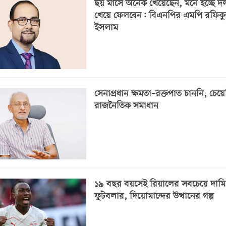
ছয় মাসে অনেক খেয়েছেন, মনে হচ্ছে 
খেয়ে ফেলবেন: বিএনপির এমপি রফিক
ইসলাম
সেনাপ্রধান ক্ষমতা–রক্তপাত চাননি, চেয়
রাজনৈতিক সমাধান
১৯ বছর বয়সেই রিয়ালের সবচেয়ে দামি
ফুটবলার, দিয়োমান্দের উত্থানের গল্প