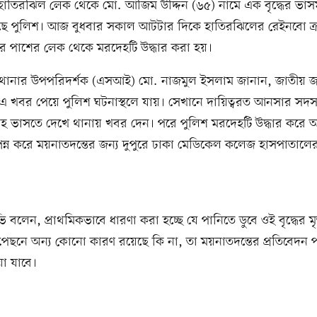
হাতিরঝিল লেক থেকে মো. আজিম উদ্দিন (৬৫) নামে এক বৃদ্ধের ভা
েছে পুলিশ। আজ বুধবার সকাল আটটার দিকে হাতিরঝিলের রেইনবো ক্র
তুর পাশের লেক থেকে মরদেহটি উদ্ধার করা হয়।
থানার উপপরিদর্শক (এসআই) মো. নাজমুল ইসলাম জানান, জাতীয় জ
এ খবর পেয়ে পুলিশ ঘটনাস্থলে যায়। সেখানে দায়িত্বরত আনসার সদস
হ ভাসতে দেখে থানায় খবর দেন। পরে পুলিশ মরদেহটি উদ্ধার করে 
সম্পন্ন করে ময়নাতদন্তের জন্য দুপুরে ঢাকা মেডিকেল কলেজ হাসপাতালের
লেন, প্রাথমিকভাবে ধারণা করা হচ্ছে যে পানিতে ডুবে ওই বৃদ্ধের মৃত্
র পেছনে অন্য কোনো কারণ রয়েছে কি না, তা ময়নাতদন্তের প্রতিবেদন 
়া যাবে।