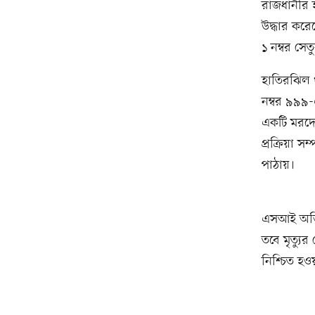
রাজধানীর 
উদ্ধার কর
১ নম্বর সে
হাতিরঝিল 
নম্বর ৯৯৯-
একটি মরদে
প্রক্রিয়া 
পাঠায়।
এসআই অভি ব
তবে মৃত্যু
নিশ্চিত হওয