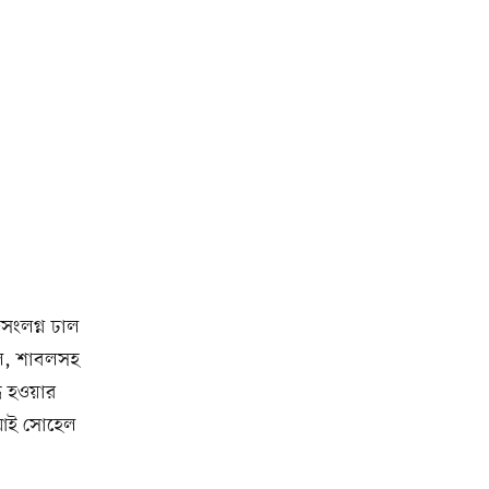
জসংলগ্ন ঢাল
়াল, শাবলসহ
ধ হওয়ার
সআই সোহেল