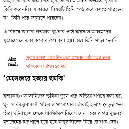
তাহলে তা তাঁর অগোচরে হতে পারে। মামলার তদন্তের পুরোটা
তিনি করেননি। এ কারণে বিষয়টি তিনি স্পষ্ট করে বলতে পারছেন
না। তিনি পরে জানাতে পারবেন।
এ বিষয়ে জানতে গতকাল বুধবার ওসি ফয়সাল আহমেদের
মুঠোফোনে একাধিকবার কল করা হয়। তবে তিনি সাড়া দেননি।
পুরান ঢাকায় লাল চাঁদ হত্যা মামলার অধিকতর তদন্ত
Also
read:
প্রতিবেদন দাখিল ১২ মার্চ
‘মেসেঞ্জারে হত্যার হুমকি’
হত্যাকাণ্ডে আসামিদের ভূমিকা তুলে ধরে অভিযোগপত্রে বলা হয়,
মূল পরিকল্পনাকারী মহিন ও সারোয়ার। তাঁরাই হত্যায় নেতৃত্ব দেন।
তাঁরা ঘটনাস্থলে থেকে সার্বক্ষণিক নির্দেশ দেন। হত্যার পর দুজনই
মৃতদেহের চারপাশে ঘুরে ঘুরে অনুসারীদের নিয়ে স্লোগান দেন।