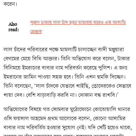
করেন।
পুরান ঢাকায় লাল চাঁদ হত্যা মামলায় আরও এক আসামি
Also
read:
গ্রেপ্তার
লাল চাঁদের পরিবারের পক্ষে মামলাটি চালাচ্ছেন বাদী মঞ্জুয়ারা
বেগমের মেয়ে বিথি আক্তার। তিনি অভিযোগ করে বলেন, টাকার
বিনিময়ে ইমরানের বাবার নাম পরিবর্তন করেছে পুলিশ। এ জন্য
ইমরানের জামিন পাওয়া সহজ হবে। তিনি এখন হুমকি দিচ্ছেন।
তিনি বলেছেন, ‘লাল চাঁদকে যেভাবে খাইছি, তোদেরকেও সেভাবে
খায়া দেব। বেশি বাড়াবাড়ি করবি না। দোকান বন্ধ রাখবি।’
অভিযোগের বিষয়ে গত সোমবার মুঠোফোনে কোতোয়ালি থানার
ওসি ফয়সাল আহমেদ প্রথম আলোকে বলেন, কোনো আসামির
বাবার নাম পরিবর্তিত হওয়ার সুযোগ নেই। যদি সেটি হয়েও থাকে,