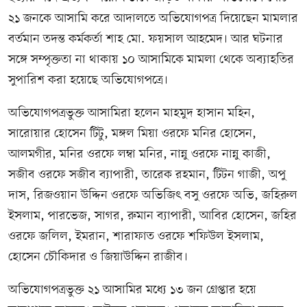
২১ জনকে আসামি করে আদালতে অভিযোগপত্র দিয়েছেন মামলার
বর্তমান তদন্ত কর্মকর্তা শাহ মো. ফয়সাল আহমেদ। আর ঘটনার
সঙ্গে সম্পৃক্ততা না থাকায় ১০ আসামিকে মামলা থেকে অব্যাহতির
সুপারিশ করা হয়েছে অভিযোগপত্রে।
অভিযোগপত্রভুক্ত আসামিরা হলেন মাহমুদ হাসান মহিন,
সারোয়ার হোসেন টিটু, মঙ্গল মিয়া ওরফে মনির হোসেন,
আলমগীর, মনির ওরফে লম্বা মনির, নান্নু ওরফে নান্নু কাজী,
সজীব ওরফে সজীব ব্যাপারী, তারেক রহমান, টিটন গাজী, অপু
দাস, রিজওয়ান উদ্দিন ওরফে অভিজিৎ বসু ওরফে অভি, জহিরুল
ইসলাম, পারভেজ, সাগর, রুমান ব্যাপারী, আবির হোসেন, জহির
ওরফে জলিল, ইমরান, শারাফাত ওরফে শফিউল ইসলাম,
হোসেন চৌকিদার ও জিয়াউদ্দিন রাজীব।
অভিযোগপত্রভুক্ত ২১ আসামির মধ্যে ১৩ জন গ্রেপ্তার হয়ে