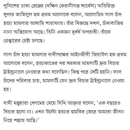
পুলিশের ঢাকা রেঞ্জের (দক্ষিণ কেরানীগঞ্জ সার্কেল) অতিরিক্ত
সুপার জামিলুল হক প্রথম আলোকে বলেন, আলোচিত লাল চাঁদ
হত্যা মামলার আসামি শারাফাত। তাঁর বিরুদ্ধে দখল, চাঁদাবাজির
নানা অভিযোগ আছে। তিনি একজন দুর্ধর্ষ অপরাধী। তাঁকে
গ্রেপ্তারের চেষ্টা চলছে।
লাল চাঁদ হত্যা মামলার বাদীপক্ষের আইনজীবী জিয়াউল হক প্রথম
আলোকে বলেন, হত্যাকাণ্ডের পর সরকার মামলাটি দ্রুত বিচার
ট্রাইব্যুনালে নেওয়ার কথা বলেছিল। কিন্তু পরে সেটি হয়নি। লাল
চাঁদের পরিবার চায়, মামলাটি যেন দ্রুত বিচার ট্রাইব্যুনালে নেওয়া
হয়।
বাদী মঞ্জুয়ারা বেগমের মেয়ে বিথি আক্তার বলেন, ‘এক বছরেও
বিচার হলো না। এখন উল্টো হত্যার হুমকির জেরে আমারা জীবন
নিয়ে শঙ্কায় আছি।’