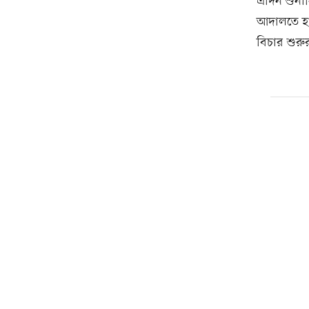
এদিন শুনা
আদালতে হা
বিচার শু