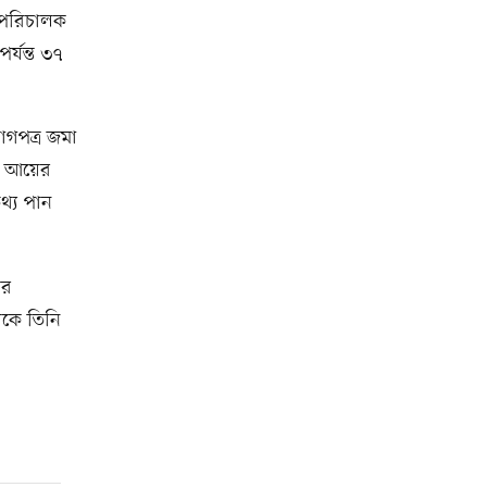
 পরিচালক
্যন্ত ৩৭
োগপত্র জমা
ত আয়ের
থ্য পান
ের
েকে তিনি