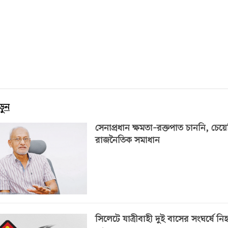
ড়ুন
সেনাপ্রধান ক্ষমতা–রক্তপাত চাননি, চেয়
রাজনৈতিক সমাধান
সিলেটে যাত্রীবাহী দুই বাসের সংঘর্ষে নি