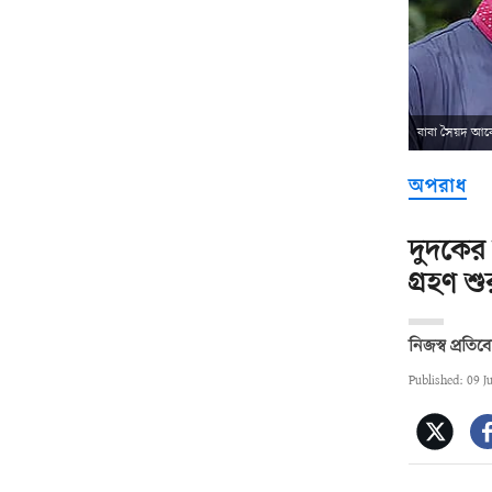
বাবা সৈয়দ আব
অপরাধ
দুদকের
গ্রহণ শু
নিজস্ব প্রতি
Published: 09 J