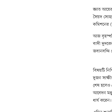
জ্ঞাত আয়ে
সৈয়দ সোহান
কমিশনের (
আজ বৃহস্প
বাদী দুদক
জবানবন্দি 
বিষয়টি নিশ
দুজন সাক্ষ
শেষ হলেও 
আবেদন মঞ্জ
ধার্য করেন।