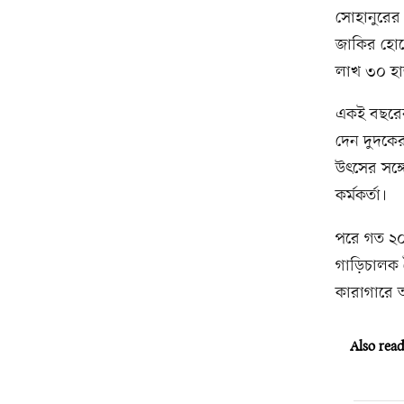
সোহানুরের
জাকির হোসে
লাখ ৩০ হা
একই বছরের
দেন দুদকে
উৎসের সঙ্গ
কর্মকর্তা।
পরে গত ২০ 
গাড়িচালক 
কারাগারে
Also rea