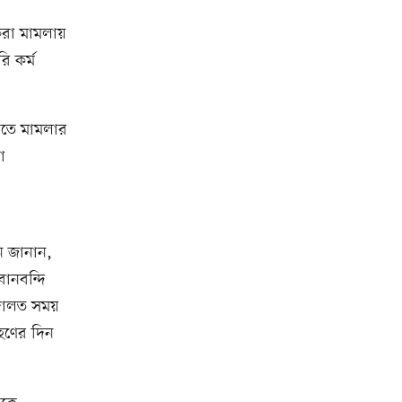
করা মামলায়
ি কর্ম
লতে মামলার
া
ি জানান,
বানবন্দি
দালত সময়
রহণের দিন