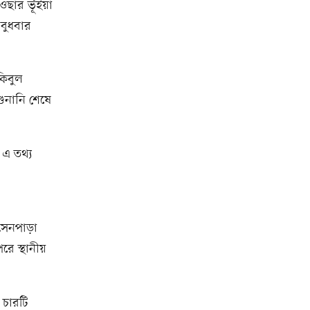
ছার ভূঁইয়া
 বুধবার
কিবুল
ুনানি শেষে
এ তথ্য
 সেনপাড়া
রে স্থানীয়
 চারটি