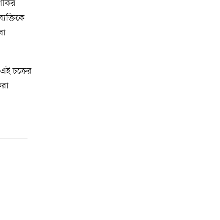
জাকির
যক্তিকে
বা
 এই চক্রের
করা