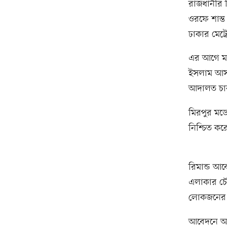
রাজধানীর ম
ওরফে শান্ত
ঢাকার মেট্
এর আগে মা
ইসলাম আসা
আদালত চার 
মিরপুর মড
নিশ্চিত কর
রিমান্ড আব
এলাকার চৌর
লোকজনের স
আবেদনে আর