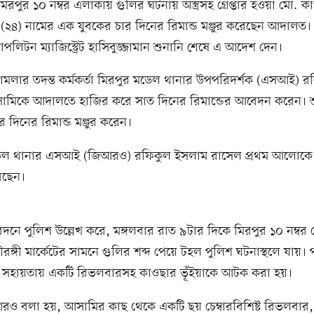
িরপুর ১০ নম্বর এলাকায় গুলির ঘটনায় অস্ত্রসহ গ্রেপ্তার হওয়া মো. কাও
 (২৪) নামের এক যুবকের চার দিনের রিমান্ড মঞ্জুর করেছেন আদালত।
রোপলিটন ম্যাজিস্ট্রেট হাসিবুজ্জামান শুনানি শেষে এ আদেশ দেন।
মলার তদন্ত কর্মকর্তা মিরপুর মডেল থানার উপপরিদর্শক (এসআই) র
মিকে আদালতে হাজির করে সাত দিনের রিমান্ডের আবেদন করেন। শ
দিনের রিমান্ড মঞ্জুর করেন।
েল থানার এসআই (জিআরও) রফিকুল ইসলাম রাসেল প্রথম আলোকে 
েছেন।
েদনে পুলিশ উল্লেখ করে, মঙ্গলবার রাত ৯টার দিকে মিরপুর ১০ নম্বর
ঙ্গী মার্কেটের সামনে গুলির শব্দ পেয়ে টহল পুলিশ ঘটনাস্থলে যায়। প
হায়তায় একটি রিভলবারসহ কাওছার ভূঁইয়াকে আটক করা হয়।
ও বলা হয়, আসামির কাছ থেকে একটি ছয় চেম্বারবিশিষ্ট রিভলবার,