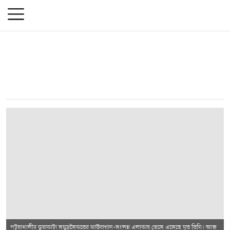
পটুয়াখালীর কুয়াকাটা সমুদ্রসৈকতের ঝাউবাগান–সংলগ্ন এলাকায় ভেসে এসেছে মৃত তিমি। আজ