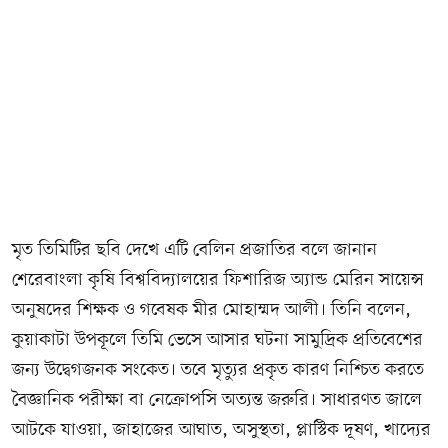
মৃত তিমিটির ছবি দেখে এটি বেলিন প্রজাতির বলে জানান
শেরেবাংলা কৃষি বিশ্ববিদ্যালয়ের ফিশারিজ অ্যান্ড মেরিন সায়েন্স
অনুষদের শিক্ষক ও গবেষক মীর মোহাম্মদ আলী। তিনি বলেন,
কুয়াকাটা উপকূলে তিমি ভেসে আসার ঘটনা সামুদ্রিক প্রতিবেশের
জন্য উদ্বেগজনক সংকেত। তবে মৃত্যুর প্রকৃত কারণ নিশ্চিত করতে
বৈজ্ঞানিক পরীক্ষা বা নেক্রোপসি অত্যন্ত জরুরি। সাধারণত জালে
আটকে যাওয়া, জাহাজের আঘাত, অসুস্থতা, প্লাস্টিক দূষণ, খাদ্যের