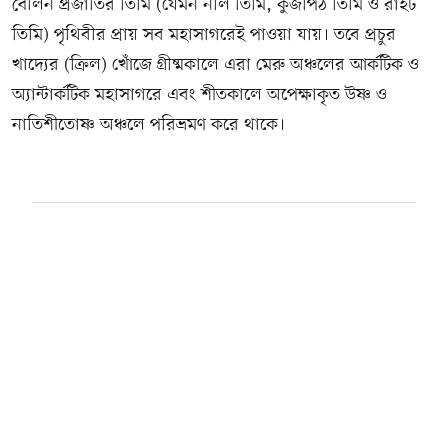
বেলিন প্রজাতির তিমি (যেমন নীল তিমি, কুঁজপিঠ তিমি ও রাইট
তিমি) পৃথিবীর প্রায় সব মহাসাগরেই পাওয়া যায়। তবে প্রচুর
খাদ্যের (ক্রিল) খোঁজে গ্রীষ্মকালে এরা মেরু অঞ্চলের আর্কটিক ও
অ্যান্টার্কটিক মহাসাগরে এবং শীতকালে অপেক্ষাকৃত উষ্ণ ও
নাতিশীতোষ্ণ অঞ্চলে পরিভ্রমণ করে থাকে।