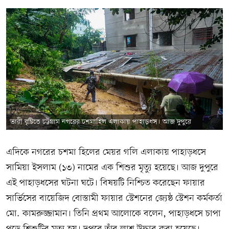
ভারী বৃষ্টিতে চট্টগ্রাম নগরের চশমাহিল এলাকায় পাহাড়ধস। আজ দুপুরে
এদিকে নগরের চশমা হিলের মেয়র গলি এলাকায় পাহাড়ধসে
সামিয়া ইসলাম (১৩) নামের এক শিশুর মৃত্যু হয়েছে। আজ দুপুরে
এই পাহাড়ধসের ঘটনা ঘটে। বিষয়টি নিশ্চিত করেছেন ফায়ার
সার্ভিসের বায়েজিদ বোস্তামী ফায়ার স্টেশনের জ্যেষ্ঠ স্টেশন কর্মকর্তা
মো. কামরুজ্জামান। তিনি প্রথম আলোকে বলেন, পাহাড়ধসে চাপা