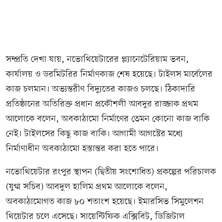
সম্প্রতি দেখা যায়, নভোথিয়েটারের প্ল্যানেটেরিয়াম ভবন,
কার্যালয় ও ডরমিটরির নির্মাণকাজ শেষ হয়েছে। টাইলস মার্বেলের
কাজ চলমান। অভ্যন্তরীণ বিদ্যুতের কাজও চলছে। ঠিকাদারি
প্রতিষ্ঠানের অতিরিক্ত প্রধান প্রকৌশলী আবদুর রাজ্জাক প্রথম
আলোকে বলেন, অবকাঠামো নির্মাণের তেমন কোনো কাজ বাকি
নেই। টাইলসের কিছু কাজ বাকি। আগামী আগস্টের মধ্যে
নির্মাণাধীন অবকাঠামো হস্তান্তর করা হতে পারে।
নভোথিয়েটার রংপুর স্থাপন (দ্বিতীয় সংশোধিত) প্রকল্পের পরিচালক
(যুগ্ম সচিব) আবদুল হালিম প্রথম আলোকে বলেন,
অবকাঠামোগত কাজ ৮০ শতাংশ হয়েছে। ইমারসিভ সিমুলেশন
থিয়েটার চলে এসেছে। সায়েন্টিফিক এক্সিবিট, ডিজিটাল