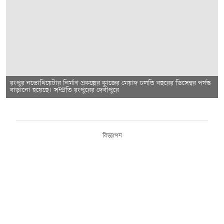
রংপুর নভোথিয়েটার নির্মাণ প্রকল্পের কাজের মেয়াদ চলতি বছরের ডিসেম্বর পর্যন্ত
বাড়ানো হয়েছে। সম্প্রতি রংপুরের দেবীপুরে
বিজ্ঞাপন