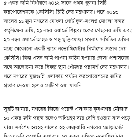
৫ একর জমি নির্ধারণে ২০১২ সালে প্রথম খুলনা সিটি
করপোরেশনকে (কেসিসি) চিঠি দেয় মন্ত্রণালয়। পরে ২০১৩
সালের ১১ জুন নগরের মোংলা পোর্ট স্কুল-সংলগ্ন মোংলা বন্দর
কর্তৃপক্ষের জমি, ২১ নম্বর ওয়ার্ডে শিল্পব্যাংকের পেছনের জমি এবং
২০ নম্বর ওয়ার্ডে আহত ও পঙ্গু মুক্তিযোদ্ধা সমবায় সমিতির জমির
মধ্যে যেকোনো একটি স্থানে নভোথিয়েটার নির্মাণের প্রস্তাব দেয়
কেসিসি। কিন্তু এসব জমি পাওয়া কঠিন হওয়ায় জেলা প্রশাসনের
সঙ্গে আলোচনা করে বিকল্প স্থান খোঁজার পরামর্শ দেয় মন্ত্রণালয়।
পরে নগরের মুজগুন্নি এলাকায় পর্যটন করপোরেশনের জমির
প্রস্তাব দেওয়া হলেও সেটি পাওয়া যায়নি।
সূত্রটি জানায়, নগরের জিরো পয়েন্ট এলাকায় কৃষ্ণনগর মৌজার
১০ একর জমি পছন্দ হলেও অধিগ্রহণ ব্যয় বেশি হওয়ায় বাদ পড়ে
যায়। সর্বশেষ ২০২২ সালের ২২ ফেব্রুয়ারি নগরের জোড়াগেট
সিঅ্যান্ডবি কলোনি এলাকায় ১০ একর জমিতে নভোথিয়েটার