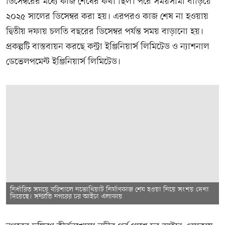
ডিসেম্বরের মধ্যে কাজ শেষের কথা ছিল। পরে সময়সীমা বাড়িয়ে
২০২৫ সালের ডিসেম্বর করা হয়। এরপরও কাজ শেষ না হওয়ায়
দ্বিতীয় দফায় চলতি বছরের ডিসেম্বর পর্যন্ত সময় বাড়ানো হয়।
প্রকল্পটি বাস্তবায়ন করছে কন্ট্রা ইঞ্জিনিয়ার্স লিমিটেড ও ন্যাশনাল
ডেভেলপমেন্ট ইঞ্জিনিয়ার্স লিমিটেড।
নির্ধারিত সময়ে বরিশালে নভোথিয়াট নির্মাণকাজ শেষ হওয়া নিয়ে সংশয় দেখা
দিয়েছে। সম্প্রতি নগরের চর আইচা এলাকায়