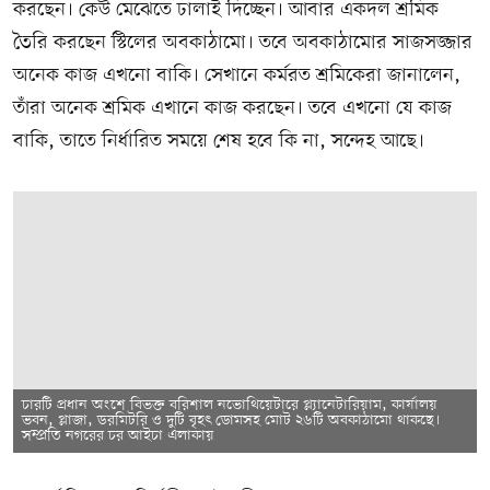
করছেন। কেউ মেঝেতে ঢালাই দিচ্ছেন। আবার একদল শ্রমিক
তৈরি করছেন স্টিলের অবকাঠামো। তবে অবকাঠামোর সাজসজ্জার
অনেক কাজ এখনো বাকি। সেখানে কর্মরত শ্রমিকেরা জানালেন,
তাঁরা অনেক শ্রমিক এখানে কাজ করছেন। তবে এখনো যে কাজ
বাকি, তাতে নির্ধারিত সময়ে শেষ হবে কি না, সন্দেহ আছে।
চারটি প্রধান অংশে বিভক্ত বরিশাল নভোথিয়েটারে প্ল্যানেটারিয়াম, কার্যালয়
ভবন, প্লাজা, ডরমিটরি ও দুটি বৃহৎ ডোমসহ মোট ২৬টি অবকাঠামো থাকছে।
সম্প্রতি নগরের চর আইচা এলাকায়