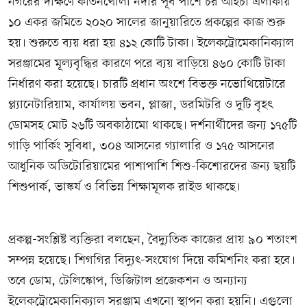
নগরের দক্ষিণে কীর্তনখোলা নদীর পূর্ব পাশে চর আইচা এলাকায়
১০ একর জমিতে ২০২০ সালের জানুয়ারিতে প্রকল্পের কাজ শুরু
হয়। শুরুতে ব্যয় ধরা হয় ৪১২ কোটি টাকা। ইলেকট্রোমেকানিক্যাল
সরঞ্জামের মূল্যবৃদ্ধির কারণে পরে ব্যয় বাড়িয়ে ৪৬০ কোটি টাকা
নির্ধারণ করা হয়েছে। চারটি প্রধান অংশে বিভক্ত নভোথিয়েটারে
প্ল্যানেটারিয়াম, কার্যালয় ভবন, প্লাজা, ডরমিটরি ও দুটি বৃহৎ
ডোমসহ মোট ২৬টি অবকাঠামো থাকছে। দর্শনার্থীদের জন্য ১৭৫টি
গাড়ি পার্কিং সুবিধা, ৩০৪ আসনের গ্যালারি ও ১৭৫ আসনের
আধুনিক অডিটোরিয়ামের পাশাপাশি শিশু-কিশোরদের জন্য ছয়টি
শিশুপার্ক, ভাস্কর্য ও বিভিন্ন শিক্ষামূলক রাইড থাকছে।
প্রকল্প-সংশ্লিষ্ট ব্যক্তিরা বলছেন, বৈদ্যুতিক কাজের প্রায় ৯০ শতাংশ
সম্পন্ন হয়েছে। শিগগির বিদ্যুৎ-সংযোগ দিয়ে কমিশনিং করা হবে।
তবে ডোম, টেলিস্কোপ, ডিজিটাল প্রজেকশন ও অন্যান্য
ইলেকট্রোমেকানিক্যাল সরঞ্জাম এখনো স্থাপন করা হয়নি। এগুলো