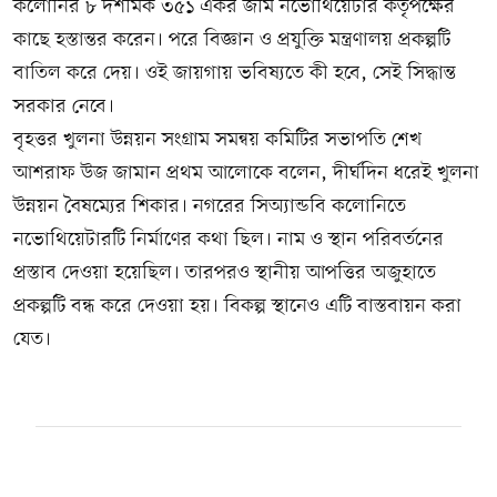
কলোনির ৮ দশমিক ৩৫১ একর জমি নভোথিয়েটার কর্তৃপক্ষের
কাছে হস্তান্তর করেন। পরে বিজ্ঞান ও প্রযুক্তি মন্ত্রণালয় প্রকল্পটি
বাতিল করে দেয়। ওই জায়গায় ভবিষ্যতে কী হবে, সেই সিদ্ধান্ত
সরকার নেবে।
বৃহত্তর খুলনা উন্নয়ন সংগ্রাম সমন্বয় কমিটির সভাপতি শেখ
আশরাফ উজ জামান প্রথম আলোকে বলেন, দীর্ঘদিন ধরেই খুলনা
উন্নয়ন বৈষম্যের শিকার। নগরের সিঅ্যান্ডবি কলোনিতে
নভোথিয়েটারটি নির্মাণের কথা ছিল। নাম ও স্থান পরিবর্তনের
প্রস্তাব দেওয়া হয়েছিল। তারপরও স্থানীয় আপত্তির অজুহাতে
প্রকল্পটি বন্ধ করে দেওয়া হয়। বিকল্প স্থানেও এটি বাস্তবায়ন করা
যেত।