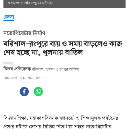
৮০ শতাংশ। সম্প্রতি রংপুরের দেবীপুরে
জেলা
নভোথিয়েটার নির্মাণ
বরিশাল–রংপুরে ব্যয় ও সময় বাড়লেও কাজ
শেষ হচ্ছে না, খুলনায় বাতিল
নিজস্ব প্রতিবেদক
বরিশাল, খুলনা ও রংপুর অফিস
Published: 09 Jul 2026, 09:30
বিজ্ঞানশিক্ষা, মহাকাশবিষয়ক জ্ঞানচর্চা ও শিক্ষামূলক পর্যটনের
প্রসার ঘটাতে দেশের বিভিন্ন বিভাগীয় শহরে নভোথিয়েটার