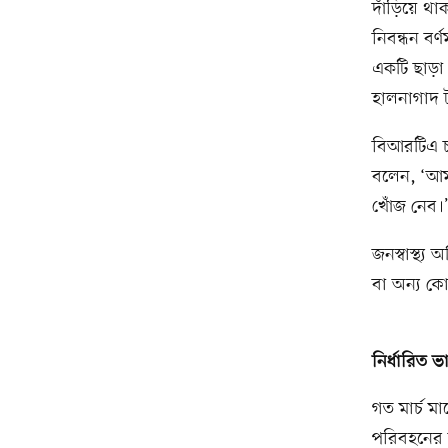
দাঁড়িয়ে থা
নিবন্ধন বর
একটি ছাড়া
হালনাগাদ ট
বিআরটিএ চট
বলেন, ‘আমা
খোঁজ নেব।
জনস্বাস্থ্য
বা অন্য কোন
নির্ধারিত ভ
গত মার্চ 
পরিবহনের