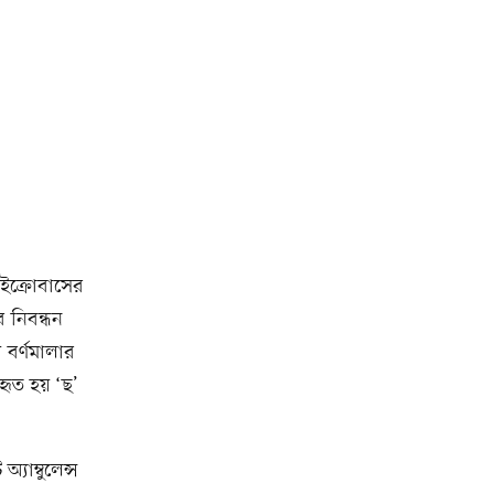
াইক্রোবাসের
র নিবন্ধন
া বর্ণমালার
বহৃত হয় ‘ছ’
যাম্বুলেন্স