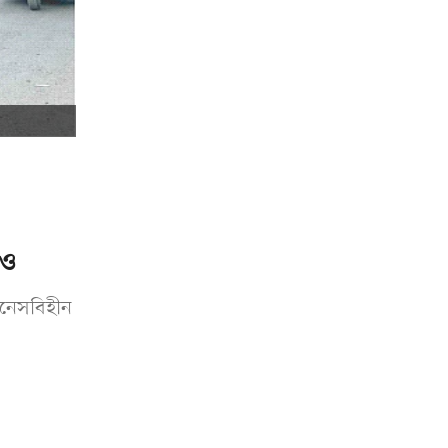
সও
টনেসবিহীন