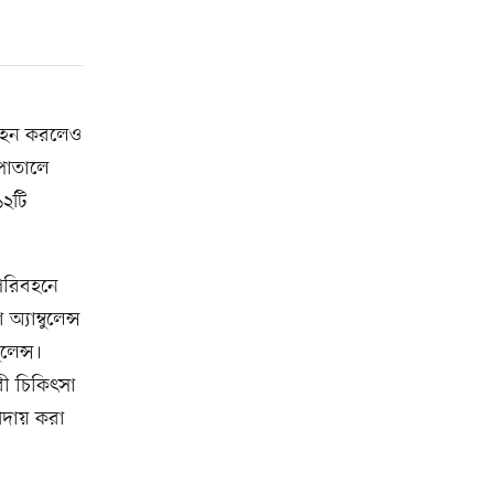
িবহন করলেও
সপাতালে
১২টি
পরিবহনে
্যাম্বুলেন্স
লেন্স।
রী চিকিৎসা
 আদায় করা