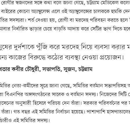
রোগীর স্বজনদের সঙ্গে কথা বলে জানা গেছে, চট্টগ্রাম মেডিকেল কল
বাইরের কোনো অ্যাম্বুলেন্স এলে ওই অ্যাম্বুলেন্সের চালককে হুমকি দ
তির সদস্যরা। শর্ত দেওয়া হয়, রোগী বা মরদেহ পরিবহন করতে হলে 
আবার নির্ধারিত ভাড়ার চেয়ে বাড়তি আদায় করে সেটির ভাগ দিতে হব
নুষের দুর্দশাকে পুঁজি করে মরদেহ নিয়ে ব্যবসা করার
ন্য কাজের বিরুদ্ধে কঠোর ব্যবস্থা নেওয়া প্রয়োজন।
ার কবীর চৌধুরী, সভাপতি, সুজন, চট্টগ্রাম
িতির নেতা-কর্মীদের সূত্রে জানা গেছে, সমিতির বর্তমান সভাপতিসহ অ
তিরা বিএনপির অঙ্গসংগঠনের সাবেক ও বর্তমান সদস্য। নিজেদের সিটি 
োসেনের অনুসারী হিসেবে পরিচয় দেন তাঁরা। সরকার পরিবর্তনের পর
নেন তাঁরা। গত বছর এই সমিতির নির্বাচন হয়েছে। পাশাপাশি হাসপাতালে
মচারীও এই সমিতির সদস্য।