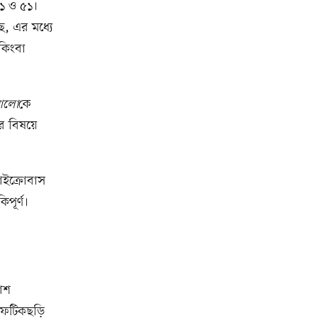
১১ ও ৫১।
ে, এর মধ্যে
কিংবা
 আলো
কে
র বিষয়ে
াইক্রোবাস
িপূর্ণ।
াশ
 ফটিকছড়ি