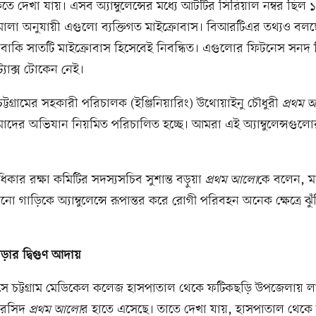
কতে দেখা যায়। এসব অ্যাম্বুলেন্সের মধ্যে আটটির সিরিয়াল নম্বর ছিল 
্ণমালা অনুযায়ী এগুলো ব্যক্তিগত মাইক্রোবাস। বিআরটিএর তথ্যও বলছ
 বাকি সাতটি মাইক্রোবাস হিসেবেই নিবন্ধিত। এগুলোর ফিটনেস সনদ 
্যাক্স টোকেন নেই।
্টগ্রামের সহকারী পরিচালক (ইঞ্জিনিয়ারিং) উথোয়াইনু চৌধুরী
প্রথম
দের অভিযান নিয়মিত পরিচালিত হচ্ছে। আমরা এই অ্যাম্বুলেন্সগুলো
’
 অধিকার রক্ষা কমিটির সদস্যসচিব সুশান্ত বড়ুয়া
প্রথম আলো
কে বলেন, ম
ো গাড়িকে অ্যাম্বুলেন্সে রূপান্তর করে রোগী পরিবহন অনেক ক্ষেত্রে ঝুঁক
াড়ার দ্বিগুণ আদায়
মাসে চট্টগ্রাম মেডিকেল কলেজ হাসপাতাল থেকে ফটিকছড়ি উপজেলায় ল
 রসিদ
প্রথম আলো
র হাতে এসেছে। তাতে দেখা যায়, হাসপাতাল থেকে