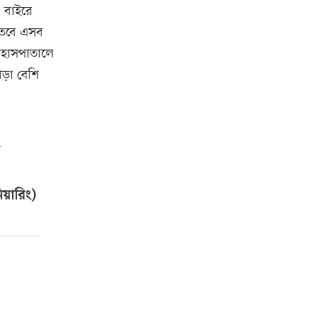
। বাইরে
। তবে এসব
স হাসপাতালে
াড়া বেশি
িয়ারিং)