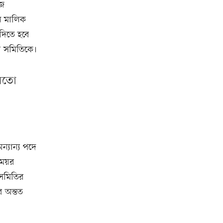
েজ
েন মালিক
দিতে হবে
ে সমিতিকে।
 মতো
ন্যান্য পদে
মেয়র
 সমিতির
র অন্তত