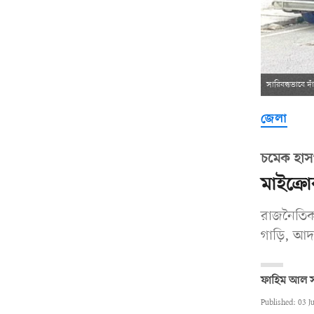
সারিবদ্ধভাবে দা
জেলা
চমেক হাস
মাইক্রো
রাজনৈতিক 
গাড়ি, আদা
ফাহিম আল স
Published: 03 J