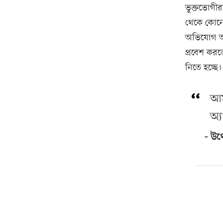
ভুক্তভোগীর
থেকে কোনো 
অভিযোগ অস্
প্রবেশ করত
নিতে হচ্ছে।
আম
অ্
উথো