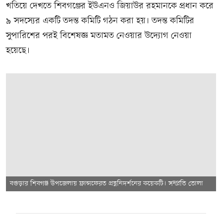
খতিয়ে দেখতে শিবগঞ্জের ইউএনও জিয়াউর রহমানকে প্রধান করে
৯ সদস্যের একটি তদন্ত কমিটি গঠন করা হয়। তদন্ত কমিটির
সুপারিশের পরই বিশেষজ্ঞ মতামত নেওয়ার উদ্যোগ নেওয়া
হয়েছে।
বগুড়ার শিবগঞ্জ উপজেলায় ফ্রান্সফেরত প্রত্ননিদর্শনের কয়েকটি। সম্প্রতি তোলা