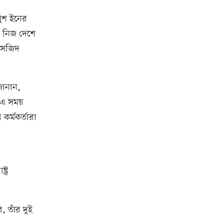
পুশ ইনের
মে নিজ দেশে
মসজিদ
জানান,
। এ সময়
র্মকর্তারা
ট্র
, তাঁর দুই