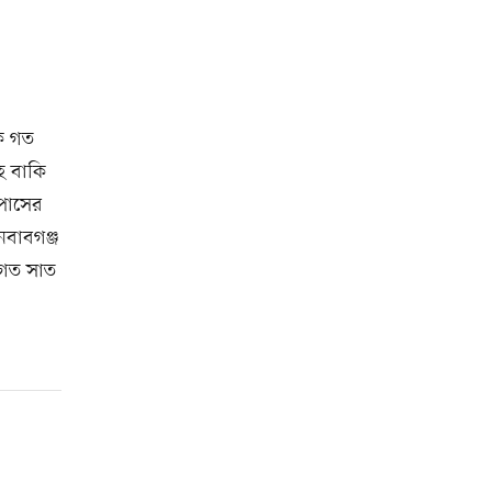
কে গত
হ বাকি
 পাসের
নবাবগঞ্জ
 গত সাত