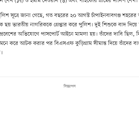
ান শেখ (১৭) ও ইমাম দেওয়ান (৬) এবং পাইকোর গ্রামের দানিশ শেখ।
পুলিশ সূত্রে জানা গেছে, গত বছরের ২০ আগস্ট চাঁপাইনবাবগঞ্জ শহর
 ছয় ভারতীয় নাগরিককে গ্রেপ্তার করে পুলিশ। দুই শিশুকে বাদ দিয়
নুপ্রবেশের অভিযোগে পাসপোর্ট আইনে মামলা হয়। তাঁদের দাবি ছিল, দি
 মনে করে আটক করার পর বিএসএফ কুড়িগ্রাম সীমান্ত দিয়ে তাঁদের ব
য়।
বিজ্ঞাপন