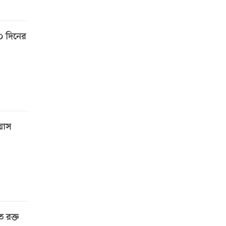
৯০ দিনের
য়াস
ে রক্ত