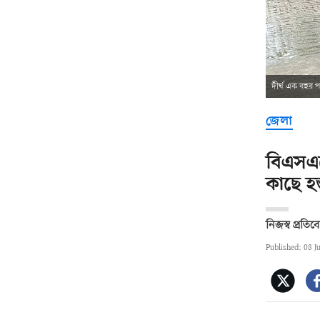
দীর্ঘ এক বছর 
জেলা
বিএসএ
কাছে হস্
নিজস্ব প্রতি
Published: 08 J