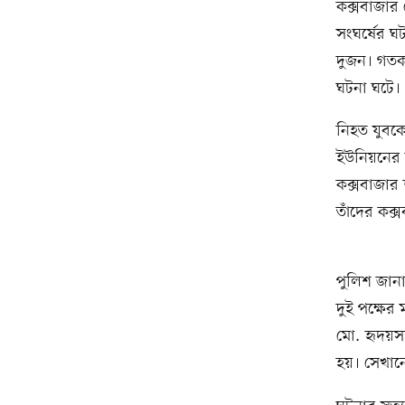
কক্সবাজার 
সংঘর্ষের 
দুজন। গতক
ঘটনা ঘটে।
নিহত যুবক
ইউনিয়নের 
কক্সবাজার
তাঁদের কক্
পুলিশ জানা
দুই পক্ষের
মো. হৃদয়স
হয়। সেখান