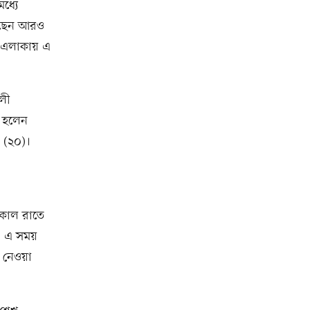
ধ্যে
েছেন আরও
র এলাকায় এ
লী
ন হলেন
 (২০)।
তকাল রাতে
ে। এ সময়
 নেওয়া