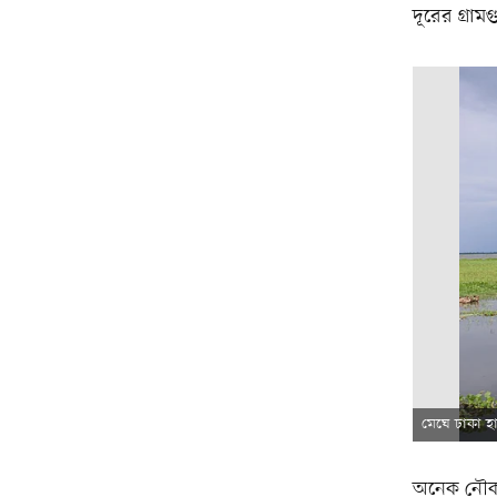
দূরের গ্রা
মেঘে ঢাকা হ
অনেক নৌকা