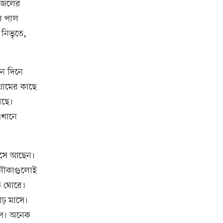
য়—জলের
ল পাল
নিভৃতে,
মন দিনে
্রামের কাছে
েছে।
এখানে
বসে আছেন।
নৌকাগুলোই
ক ঘোরে।
াঢ় মাসে।
পে। অনেক