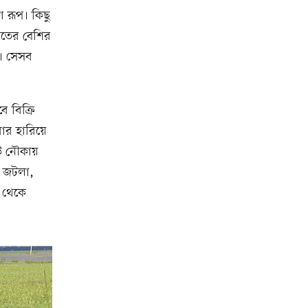
 রূপ। কিছু
াতের বেশির
ে। সেসব
 বিক্রি
ার হারিয়ে
উ নৌকায়
র জটলা,
া থেকে