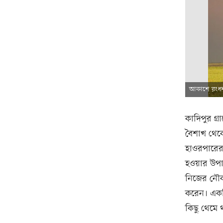
আকাশে রংধন
কাদিপুর গ্
বৈশাখ থেকে
হাওরপারের 
হওয়ার উপায়
নিজের নৌকা
করেন। একটি
কিছু থেমে 