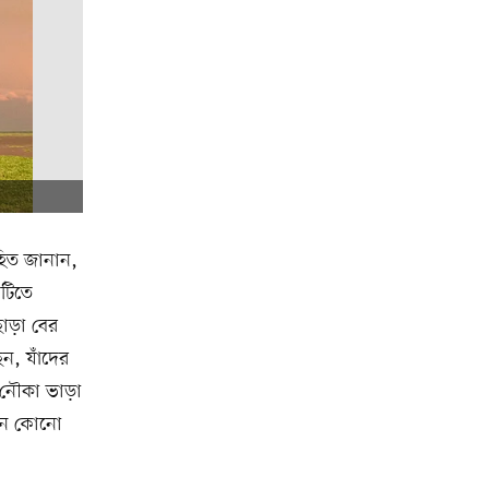
হিত জানান,
য়টিতে
ছাড়া বের
ন, যাঁদের
ে নৌকা ভাড়া
ানে কোনো