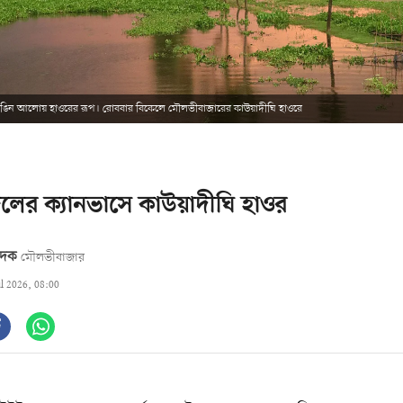
রঙিন আলোয় হাওরের রূপ। রোববার বিকেলে মৌলভীবাজারের কাউয়াদীঘি হাওরে
 জলের ক্যানভাসে কাউয়াদীঘি হাওর
বেদক
মৌলভীবাজার
ul 2026, 08:00