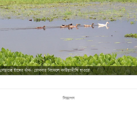
বেড়াচ্ছে হাঁসের ঝাঁক। রোববার বিকেলে কাউয়াদীঘি হাওরে
বিজ্ঞাপন