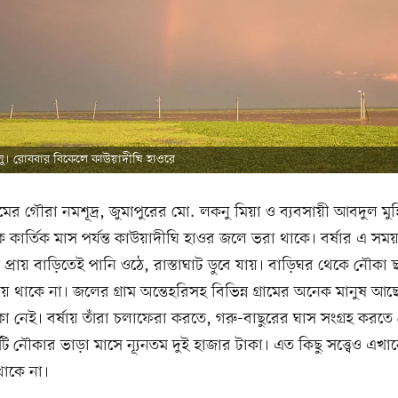
ু। রোববার বিকেলে কাউয়াদীঘি হাওরে
রামের গৌরা নমশূদ্র, জুমাপুরের মো. লকনু মিয়া ও ব্যবসায়ী আবদুল মু
 কার্তিক মাস পর্যন্ত কাউয়াদীঘি হাওর জলে ভরা থাকে। বর্ষার এ সম
প্রায় বাড়িতেই পানি ওঠে, রাস্তাঘাট ডুবে যায়। বাড়িঘর থেকে নৌকা 
 থাকে না। জলের গ্রাম অন্তেহরিসহ বিভিন্ন গ্রামের অনেক মানুষ আছে
 নেই। বর্ষায় তাঁরা চলাফেরা করতে, গরু-বাছুরের ঘাস সংগ্রহ করত
 নৌকার ভাড়া মাসে ন্যূনতম দুই হাজার টাকা। এত কিছু সত্ত্বেও এখ
থাকে না।