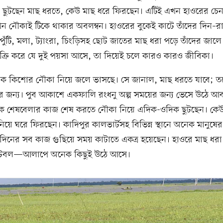
 ছুটছেন মাছ ধরতে, কেউ মাছ ধরে ফিরছেন। এটিই এখন হাওরের চেনা
খন নৌকাই টিকে থাকার অবলম্বন। হাওরের বুকেই কাটে তাঁদের দিন–র
ুঁটি, মলা, ট্যাংরা, চিংড়িসহ ছোট জাতের মাছ ধরা পড়ে তাঁদের জাল
িক্রি করে যে দুই পয়সা আসে, তা দিয়েই চলে কারও কারও জীবিকা।
 এক কিশোর নৌকা নিয়ে জলে ভাসছে। সে জানাল, মাছ ধরতে যাবে; তবে
র জন্য। পুব আকাশে একফালি রংধনু অল্প সময়ের জন্য ভেসে উঠে আব
ে শেষবেলার কাজ শেষ করতে নৌকা নিয়ে এদিক-ওদিক ছুটছেন। কে
িয়ে ঘরে ফিরছেন। কাদিপুর কালভার্টসহ বিভিন্ন স্থানে অনেক মানুষে
 দিনের সব কাজ গুছিয়ে সময় কাটাতে একত্র হয়েছেন। হাওরে মাছ ধর
 ফুটবল—আলাপে অনেক কিছুই উঠে আসে।