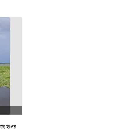
সছে হাওর