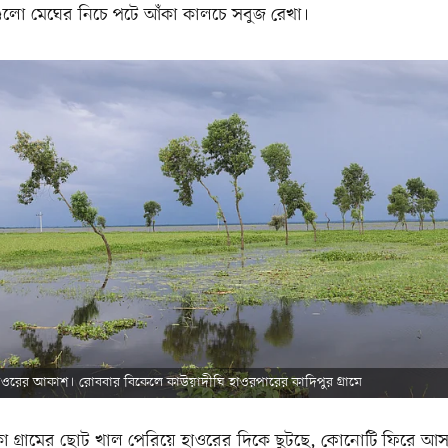
মগুলো মেঘের নিচে পটে আঁকা কালচে সবুজ রেখা।
াওরের আকাশ। রোববার বিকেলে কাউয়াদীঘি হাওরপারের কাদিপুর গ্রামে
 গ্রামের ছোট খাল পেরিয়ে হাওরের দিকে ছুটছে, কোনোটি ফিরে আ