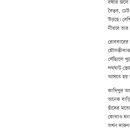
বর্ষার জলে
বৈভব, ঢেউ
উড়ছে। বেশ
নীরবে তার
রোববারের ব
মৌলভীবাজার
পৌঁছালে প
পথঘাট ভেজা
আসতে হয় দ
কাদিপুর অ
অনেক বাড়ি
হাঁসের মতো
কোথাও ঘন 
তখন দারু