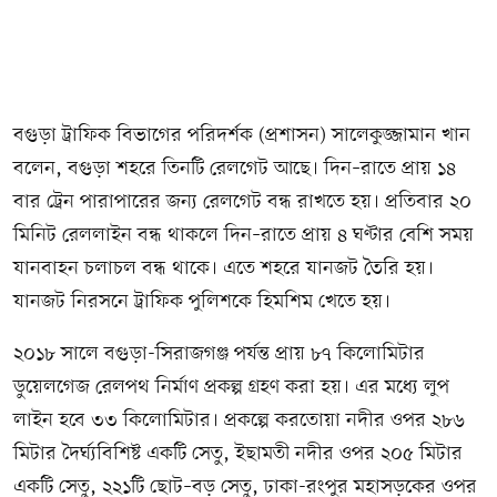
বগুড়া ট্রাফিক বিভাগের পরিদর্শক (প্রশাসন) সালেকুজ্জামান খান
বলেন, বগুড়া শহরে তিনটি রেলগেট আছে। দিন–রাতে প্রায় ১৪
বার ট্রেন পারাপারের জন্য রেলগেট বন্ধ রাখতে হয়। প্রতিবার ২০
মিনিট রেললাইন বন্ধ থাকলে দিন–রাতে প্রায় ৪ ঘণ্টার বেশি সময়
যানবাহন চলাচল বন্ধ থাকে। এতে শহরে যানজট তৈরি হয়।
যানজট নিরসনে ট্রাফিক পুলিশকে হিমশিম খেতে হয়।
২০১৮ সালে বগুড়া-সিরাজগঞ্জ পর্যন্ত প্রায় ৮৭ কিলোমিটার
ডুয়েলগেজ রেলপথ নির্মাণ প্রকল্প গ্রহণ করা হয়। এর মধ্যে লুপ
লাইন হবে ৩৩ কিলোমিটার। প্রকল্পে করতোয়া নদীর ওপর ২৮৬
মিটার দৈর্ঘ্যবিশিষ্ট একটি সেতু, ইছামতী নদীর ওপর ২০৫ মিটার
একটি সেতু, ২২১টি ছোট–বড় সেতু, ঢাকা-রংপুর মহাসড়কের ওপর