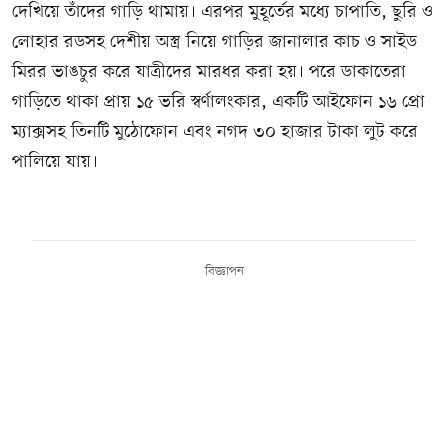
দেখিয়ে তাঁদের গাড়ি থামায়। এরপর মুহূর্তের মধ্যে চাপাতি, ছুরি ও
লোহার রডসহ দেশীয় অস্ত্র নিয়ে গাড়ির জানালার কাচ ও সাইড
মিরর ভাঙচুর করে যাত্রীদের মারধর করা হয়। পরে ডাকাতেরা
গাড়িতে থাকা প্রায় ১৫ ভরি স্বর্ণালংকার, একটি আইফোন ১৬ প্রো
ম্যাক্সসহ তিনটি মুঠোফোন এবং নগদ ৩০ হাজার টাকা লুট করে
পালিয়ে যায়।
বিজ্ঞাপন