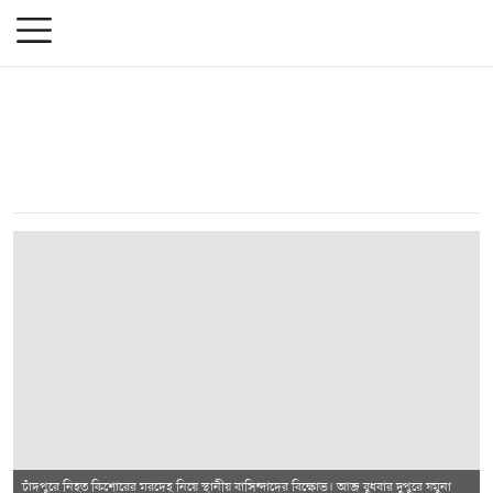
চাঁদপুরে নিহত কিশোরের মরদেহ নিয়ে স্থানীয় বাসিন্দাদের বিক্ষোভ। আজ বুধবার দুপুরে যমুনা