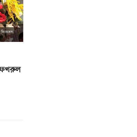
া দিয়েছেন
া ফখরুল