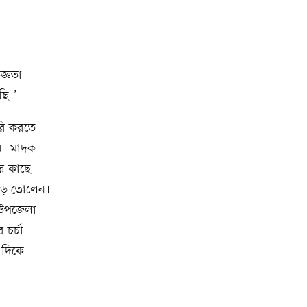
জ্ঞতা
ছি।’
রি করতে
ন। মাদক
র কাছে
গড়ে তোলেন।
ন উপজেলা
চর্চা
 দিকে