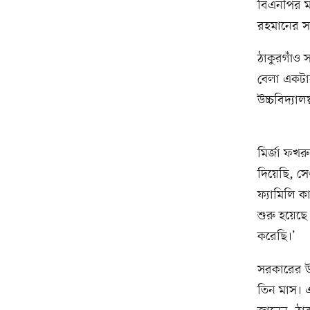
বিএনপির মহ
রহমানের স
ঠাকুরগাঁও
বেলা একটা
উচ্চবিদ্যা
মির্জা ফখ
দিয়েছি, সে
ফ্যামিলি ক
শুরু হয়েছে
করেছি।’
সরকারের উন
তিন মাস। 