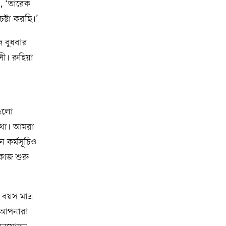
, ‘তারেক
্টা করছি।’
 বুধবার
ী। রুহিয়া
গুলো
 কথা। আমরা
ন কর্মসূচিও
কাজ শুরু
বয়স মাত্র
। আপনারা