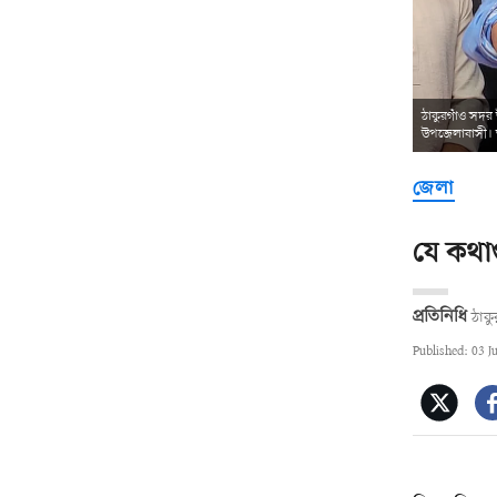
ঠাকুরগাঁও সদর
উপজেলাবাসী। আজ
জেলা
যে কথা
প্রতিনিধি
ঠাকু
Published: 03 J