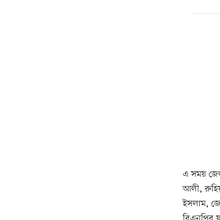
এ সময় জেল
আলী, রুহি
ইসলাম, জে
বিএনপির যু