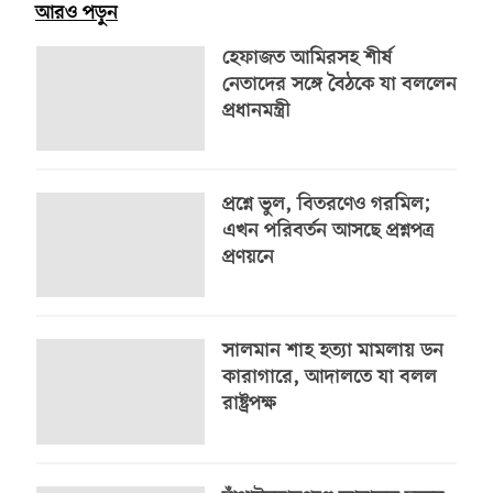
আরও পড়ুন
হেফাজত আমিরসহ শীর্ষ
নেতাদের সঙ্গে বৈঠকে যা বললেন
প্রধানমন্ত্রী
প্রশ্নে ভুল, বিতরণেও গরমিল;
এখন পরিবর্তন আসছে প্রশ্নপত্র
প্রণয়নে
সালমান শাহ হত্যা মামলায় ডন
কারাগারে, আদালতে যা বলল
রাষ্ট্রপক্ষ