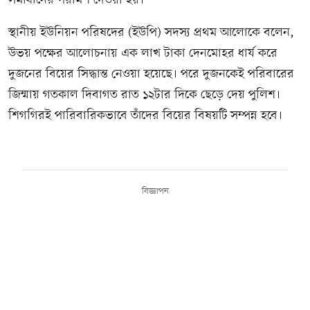
সমাধানের পরামর্শ দেওয়া হয়।
স্থানীয় ইউনিয়ন পরিষদের (ইউপি) সদস্য প্রথম আলোকে বলেন,
উভয় পক্ষের আলোচনায় এক লাখ টাকা দেনমোহর ধার্য করে
দুজনের বিয়ের সিদ্ধান্ত নেওয়া হয়েছে। পরে দুজনকেই পরিবারের
জিম্মায় গতকাল দিবাগত রাত ১২টার দিকে ছেড়ে দেয় পুলিশ।
শিগগিরই পারিবারিকভাবে তাঁদের বিয়ের বিষয়টি সম্পন্ন হবে।
বিজ্ঞাপন