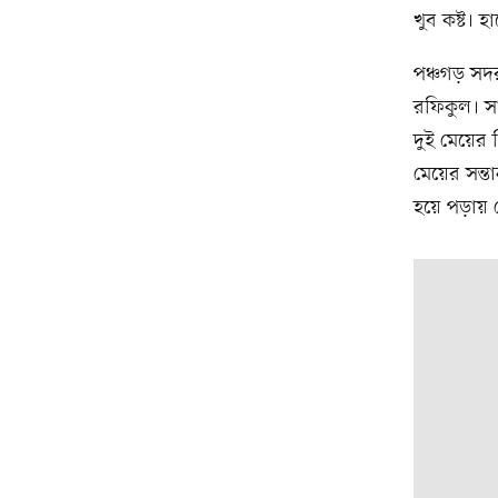
খুব কষ্ট। 
পঞ্চগড় সদ
রফিকুল। সা
দুই মেয়ের 
মেয়ের সন্
হয়ে পড়ায় 