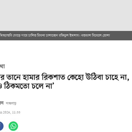
সিঅ্যান্ডবি মোড়ে পায়ে চালিত রিকশা চালাচ্ছেন রফিকুল ইসলাম। গতকাল বিকেলে তোলা
থা
রির তানে হামার রিকশাত কেহো উঠিবা চাহে না,
 ঠিকমতো চলে না’
মান
পঞ্চগড়
un 2026, 11:55