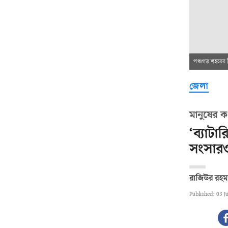
পঞ্চগড় শহরের 
জেলা
মানুষের ক
‘ব্যাটা
সংসারও
রাজিউর রহ
Published: 03 J