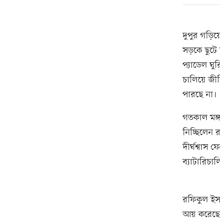
দুপুর গড়িয়ে
সড়কে ছুটে 
প্যাডেল ঘু
চালিয়ে জীব
পারছে না।
গতকাল মঙ্গ
নিচ্ছিলেন
দীর্ঘশ্বাস
ব্যাটারিচ
রফিকুল ইসল
আয় করেছেন