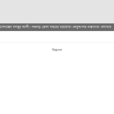
চালাচ্ছেন মনসুর আলী। পঞ্চগড় জেলা শহরের করতোয়া সেতুসংলগ্ন ধাক্কামারা এলাকায়
বিজ্ঞাপন