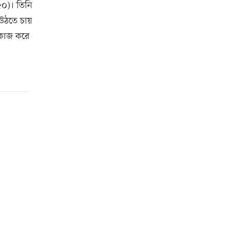
০)। তিনি
 উঠতে চায়
 কাজ করে