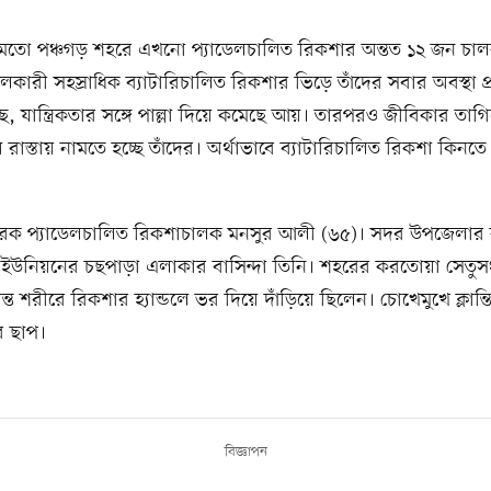
মতো পঞ্চগড় শহরে এখনো প্যাডেলচালিত রিকশার অন্তত ১২ জন চ
কারী সহস্রাধিক ব্যাটারিচালিত রিকশার ভিড়ে তাঁদের সবার অবস্থা প
, যান্ত্রিকতার সঙ্গে পাল্লা দিয়ে কমেছে আয়। তারপরও জীবিকার তাগি
 রাস্তায় নামতে হচ্ছে তাঁদের। অর্থাভাবে ব্যাটারিচালিত রিকশা কিনত
েক প্যাডেলচালিত রিকশাচালক মনসুর আলী (৬৫)। সদর উপজেলার 
ইউনিয়নের চছপাড়া এলাকার বাসিন্দা তিনি। শহরের করতোয়া সেতুসং
ন্ত শরীরে রিকশার হ্যান্ডলে ভর দিয়ে দাঁড়িয়ে ছিলেন। চোখেমুখে ক্লান্
র ছাপ।
বিজ্ঞাপন