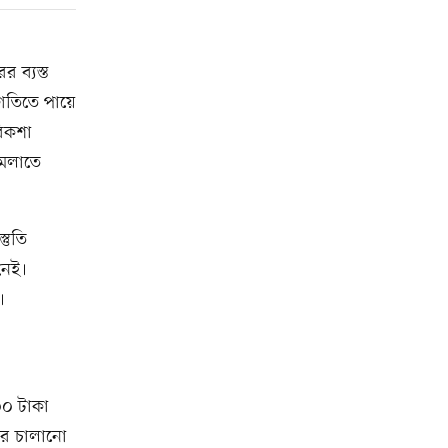
র ব্যস্ত
রগতিতে পায়ে
রিকশা
মেলাতে
তুতি
নেই।
।
০০ টাকা
ার চালানো