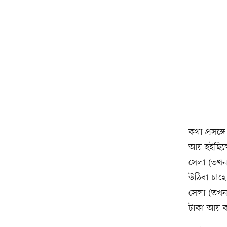
কথা প্রসঙ্
আয় হইছিলো
সেলা (তখন)
উঠিবা চাহে
সেলা (তখন
টাকা আয় ক