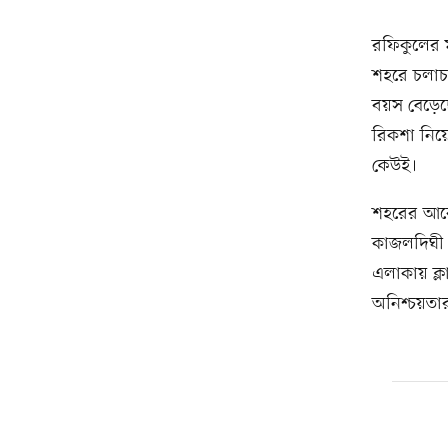
রফিকুলের 
শহরে চলাচল
বয়স বেড়েছে
রিকশা নিয়ে
কেউই।
শহরের আর
কাজলদিঘী 
এলাকায় ক্লা
অনিশ্চয়তা