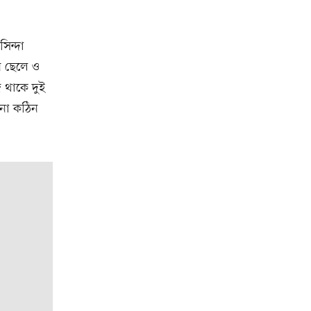
িন্দা
ন ছেলে ও
ে থাকে দুই
নো কঠিন