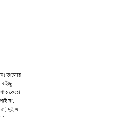
তখন) ভালোয়
ইচ্ছু।
িকশাত কেহো
পাই না,
রা) দুই শ
।’