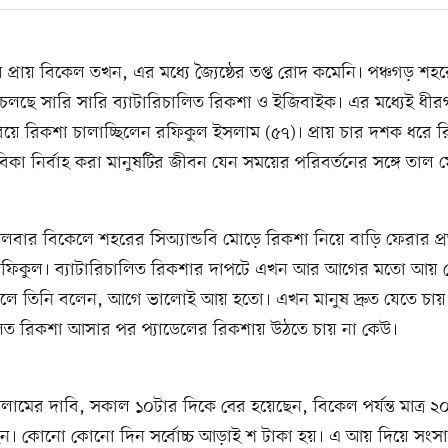
 প্রায় বিকেল তখন, এর মধ্যে জ্যৈষ্ঠের তপ্ত রোদ কমেনি। পঞ্চগড় শহরে
চলছে সারি সারি ব্যাটারিচালিত রিকশা ও ইজিবাইক। এর মধ্যেই ধী
রিয়ে রিকশা চালাচ্ছিলেন রফিকুল ইসলাম (৫৭)। প্রায় চার দশক ধরে 
িকা নির্বাহ করা মানুষটির জীবন যেন সময়ের পরিবর্তনের সঙ্গে তাল 
লবার বিকেলে শহরের সিঅ্যান্ডবি মোড়ে রিকশা নিয়ে বাড়ি ফেরার প্রস্
 রফিকুল। ব্যাটারিচালিত রিকশার দাপটে এখন আর আগের মতো আয় 
 ফেলে তিনি বলেন, আগে ভালোই আয় হতো। এখন মানুষ দ্রুত যেতে চায়
ালিত রিকশা আসার পর প্যাডেলের রিকশায় উঠতে চায় না কেউ।
ামের দাবি, সকাল ১০টার দিকে বের হয়েছেন, বিকেল পর্যন্ত মাত্র ২
। কোনো কোনো দিন সর্বোচ্চ আড়াই শ টাকা হয়। এ আয় দিয়ে সংস