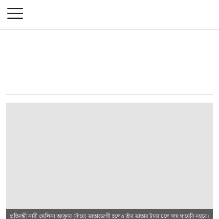
প্রতিবন্ধী নারী সেলিনা আক্তার (বাঁয়ে) ভাতাভোগী হলেও তাঁর ভাতার টাকা চলে যায় গায়েবি নম্বরে।