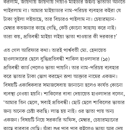
করলাম, জায়গায় জায়গায় গিয়াও মাইডার জইন্য ভাতাডা আনতে
পাইরলাম না। আমার মাইয়াডার নাম–পরিচয় ব্যবহার কইরা যে
টাকা তুইলা লইতাছে, তার বিচারও পাইলাম না। চেয়ারম্যান-
মেম্বার কতজনার কাছে গেছি, কেউ কোনো সাহায্য করে নাই।
তারা কয়, প্রতিবন্ধী মাইয়া লইয়া ভাতা খাওয়ার কী দরকার?’
এত গেল আরিফার কথা। তারই পার্শ্ববর্তী মো. হেদায়েত
হাওলাদারের ছেলে বুদ্ধিপ্রতিবন্ধী শাকিল হাওলাদার (১৫)
প্রতিবন্ধী কার্ড পেলেও ভাতা পায়নি। তার নাম–পরিচয় ব্যবহার
করে ভাতার টাকা ভোগ করছেন রূপা আক্তার নামের একজন।
বিষয়টি একাধিকবার সমাজসেবায় জানানো হলেও কার্যত কোনো
ব্যবস্থা নেওয়া হয়নি। শাকিলের বাবা দেয়ায়েত হাওলাদার বলেন,
‘আমার তিন ছেলে, সবাই প্রতিবন্ধী। ছোট ছেলে শাকিলের ভাতার
জন্য অনেক চেষ্টা করছি। লাভ হয় নাই। ওর ভাতা পায় অন্য
একজন। বিষয়টি নিয়ে সরকারি অফিস, মেম্বার, চেয়ারম্যানের
কাছে বারবার গেছি। তাঁরা শুধু পাব পাব কইলেও ভাতা আর দেয়