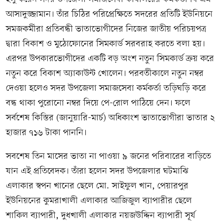
আসাদুজ্জামান। তাঁর চিঠির পরিপ্রেক্ষিতে সদরের প্রতিটি ইউনিয়নে
সমজকর্মীরা প্রতিবন্ধী ভাতাভোগীদের নিজের জাতীয় পরিচয়পত্র
দ্বারা বিকাশ ও মুঠোফোনের সিমকার্ড সরবরাহ করতে বলা হয়।
এরপর উপকারভোগীদের একটি বড় অংশ নতুন সিমকার্ড ক্রয় করে
নতুন করে বিকাশ অ্যাকাউন্ট খোলেন। পরবর্তীকালে নতুন নম্বর
দেওয়া হলেও সদর উপজেলা সমাজসেবা কর্মকর্তা তড়িঘড়ি করে
বন্ধ থাকা পুরোনো নম্বর দিয়ে পে-রোল পাঠিয়ে দেন। ফলে
সর্বশেষ কিস্তির (জানুয়ারি-মার্চ) অধিকাংশ ভাতাভোগীরা ভাতার ২
হাজার ৭১৬ টাকা পাননি।
সবশেষ তিন মাসের ভাতা না পাওয়া ৯ জনের পরিবারের বাড়িতে
যান এই প্রতিবেদক। তাঁরা হলেন সদর উপজেলার ঘটমাঝি
এলাকার স্বপন খানের ছেলে মো. সাইফুল খান, পেয়ারপুর
ইউনিয়নের কুমরাখালী এলাকার আজিজুল ব্যাপারীর ছেলে
শাকিল ব্যাপারী, দুধখালী এলাকার নয়জউদ্দিন ব্যাপারী সূর্য