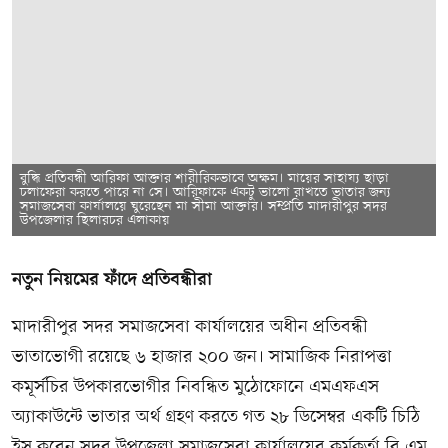
বুদ্ধি প্রতিবন্ধী আরিফা আক্তার শারীরিকভাবে অক্ষম। মায়ের সাহায্য ছাড়া
চলাফেরা করতে পারে না সে। আরিফাকে একটু ভালো রাখতে ভাতার জন্য
সমাজসেবা কার্যালয়ে ঘুরেছেন মা সীমা আক্তার। সম্প্রতি মাদারীপুর সদর
উপজেলার ছিলারচর এলাকায়
নতুন নিয়মের ফাঁদে প্রতিবন্ধীরা
মাদারীপুর সদর সমাজসেবা কার্যালয়ের অধীন প্রতিবন্ধী
ভাতাভোগী রয়েছে ৬ হাজার ২০০ জন। সামাজিক নিরাপত্তা
কমূর্সচির উপকারভোগীর নিবন্ধিত মুঠোফোনে এমএফএস
অ্যাকাউন্টে ভাতার অর্থ গ্রহণ করতে গত ২৮ ডিসেম্বর একটি চিঠি
ইসু করেন সদর উপজেলা সমাজসেবা কার্যালয়ের কর্মকর্তা বি এম