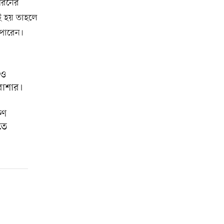
 ধরনের
েই হয় তাহলে
ে পারেন।
 ও
 বাশার।
ষণ
তে