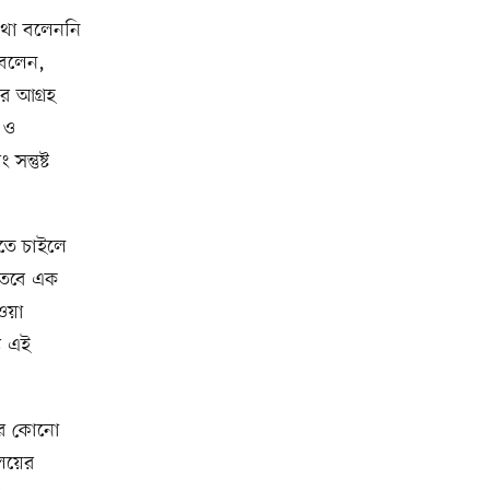
 কথা বলেননি
 বলেন,
নার আগ্রহ
য় ও
সন্তুষ্ট
তে চাইলে
। তবে এক
াওয়া
য এই
রের কোনো
ালয়ের