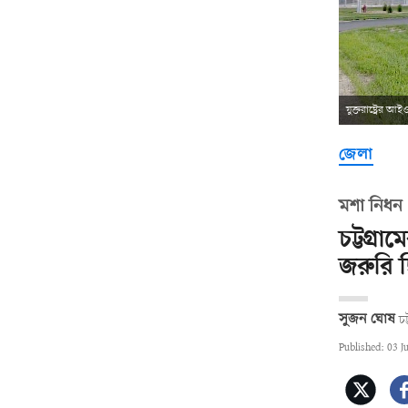
যুক্তরাষ্ট্রের 
জেলা
মশা নিধন
চট্টগ্
জরুরি 
সুজন ঘোষ
চট
Published: 03 J