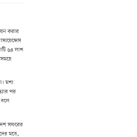
থায়ন করার
য়োসায়েন্সেস
কোটি ৬৪ লাখ
ক সময়ে
ন। মশা
ধ্যার পর
ব বলে
বিদেশ সফরের
দদের মতে,