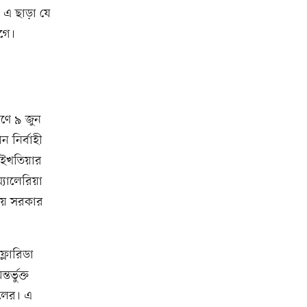
 এ ছাড়া যে
গে।
রণে ৯ জুন
ান নির্বাহী
ন ইখতিয়ার
্যালেরিয়া
নীয় সরকার
্লোরিডা
র্ভুক্ত
দলের। এ