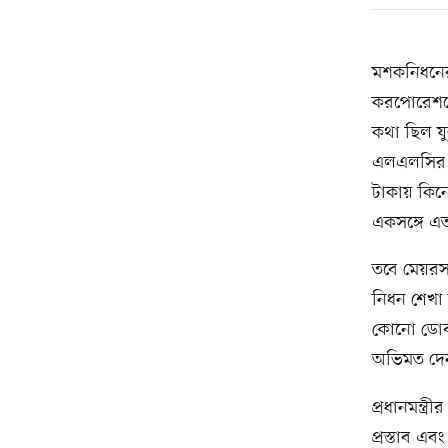
মশকনিধনের ‘
করপোরেশনে
কথা ছিল যুক
এলএলসির। এ
টাকায় কিনে
একসঙ্গে এ
তবে মেয়রসহ
নিধন শেখা ব
কোনো ডোবা
অভিমত দেন প
প্রধানমন্ত্
প্রস্তাব এ