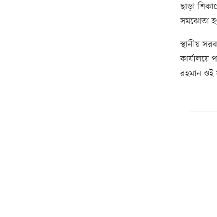
ছাড়া শিকাগো
সমঝোতা হও
স্থানীয় সরক
কার্যালয়ে 
রহমান ওই