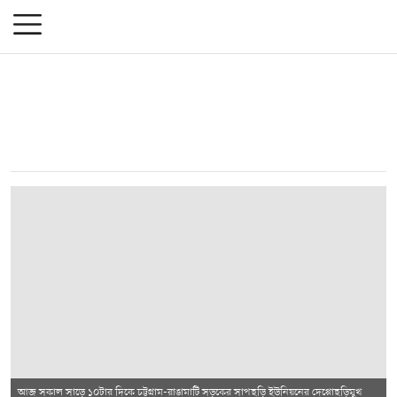
আজ সকাল সাড়ে ১০টার দিকে চট্টগ্রাম-রাঙামাটি সড়কের সাপছড়ি ইউনিয়নের দেপ্পোছড়িমুখ