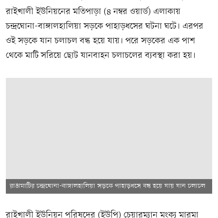
রাইখালী ইউনিয়নের মতিপাড়া (৪ নম্বর ওয়ার্ড) এলাকায়
চন্দ্রঘোনা-বাঙ্গালহালিয়া সড়কে পাহাড়ধসের ঘটনা ঘটে। এরপর
ওই সড়কে যান চলাচল বন্ধ হয়ে যায়। পরে সড়কের এক পাশ
থেকে মাটি সরিয়ে ছোট যানবাহন চলাচলের ব্যবস্থা করা হয়।
রাঙামাটির চন্দ্রঘোনা-বাঙ্গালহালিয়া সড়কে পাহাড়ধসে বন্ধ হয়ে যায় যান চলাচল
রাইখালী ইউনিয়ন পরিষদের (ইউপি) চেয়ারম্যান মংক্য মারমা