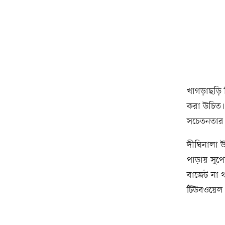
খাগড়াছড়ি
করা উচিত।
সচেতনতার 
দীঘিনালা উ
পাড়ায় সুপ
বাজেট না থ
টিউবওয়েল ন