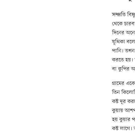
সম্প্রতি বি
থেকে চারব
দিনের অনে
যূথিকা বলে
পানি। তখন 
করতে হয়। স
বা কুপির আ
গ্রামের একে
তিন কিলোম
কষ্ট দূর 
কুয়ায় আশপ
হয় কুয়ার 
কষ্ট লাগে