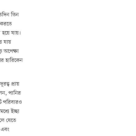
রতিদিন তিন
 করতে
 হয়ে যায়।
য়ে যায়
ে অপেক্ষা
 পর হারিকেন
ূরত্ব প্রায়
েন, পানির
টি পরিবারও
্যে ইচ্ছা
লে যেতে
 এবং