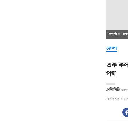
পাহাড়ি পথ ধরে
জেলা
এক কলস
পথ
প্রতিনিধি
খাগ
Published: 04 J