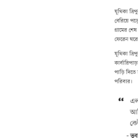
যূথিকা ত্র
বেরিয়ে পড়ে
গ্রামের শে
ফেরেন ঘরে
যূথিকা ত্রি
কার্বারিপা
পাড়ি দিতে 
পরিবার।
এল
আম
কে
ভুব