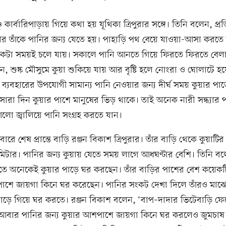
ষ্ণু কার্বারিপাড়ায় গিয়ে কথা হয় যূথিকা ত্রিপুরার সঙ্গে। তিনি বলেন, প্
ার তাঁকে পানির জন্য যেতে হয়। পাহাড়ি পথ বেয়ে যাওয়া-আসা করতে
কটা সময়ই চলে যায়। সকালে পানি আনতে গিয়ে ফিরতে ফিরতে বেলা
ন, শুষ্ক মৌসুমে কুয়া শুকিয়ে যায় আর বৃষ্টি হলে নোংরা ও ঘোলাটে হ
ব্যবহারের উপযোগী সামান্য পানি নেওয়ার জন্য দীর্ঘ সময় কুয়ার পাড়
ারা দিন কুয়ার পাশে মানুষের ভিড় থাকে। তাই অনেক নারী সন্ধ্যার
লো জ্বালিয়ে পানি সংগ্রহ করতে যান।
বারে শেষ প্রান্তে বাড়ি রঞ্জন বিকাশ ত্রিপুরার। তাঁর বাড়ি থেকে কুয়াটির দ
িটার। পানির জন্য কুয়ায় যেতে সময় লাগে আধঘণ্টার বেশি। তিনি বল
করতে অনেকেই কুয়ার পাড়ে ঘর করছেন। তাঁর বাড়ির পাশের বেশ কয়েক
াশে জায়গা কিনে ঘর করেছেন। পানির সংকট দেখা দিলে তাঁরও মাঝেমধ
পাড়ে গিয়ে ঘর করতে। রঞ্জন বিকাশ বলেন, ‘বাপ–দাদার ভিটেবাড়ি ফে
। আবার পানির জন্য কুয়ার আশপাশে জায়গা কিনে ঘর করলেও জুমচাষ