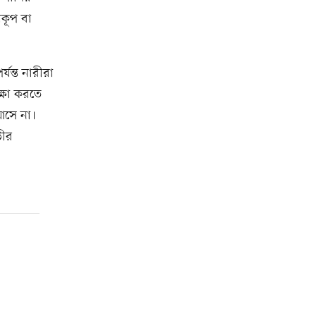
কূপ বা
যন্ত নারীরা
্ষা করতে
আসে না।
ভীর