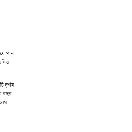
িয়ে পান
 যদিও
 দুর্গম
গত বছর
াড়ায়