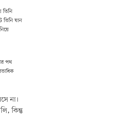
ে তিনি
টে তিনি যান
নিয়ে
টার পথ
 শতাধিক
আসে না।
ি, কিন্তু