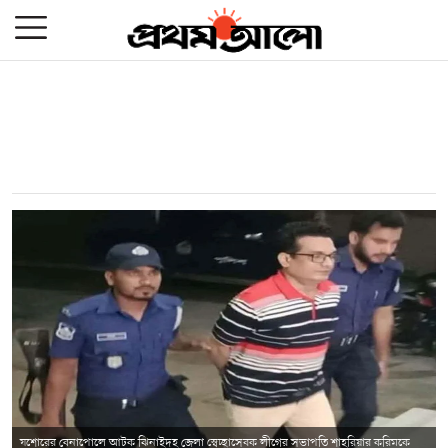
যশোরের বেনাপোলে আটক ঝিনাইদহ জেলা স্বেচ্ছাসেবক লীগের সভাপতি শাহরিয়ার করিমকে