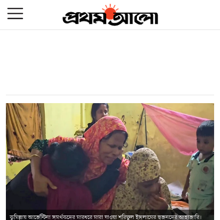
কুমিল্লায় আর্জেন্টিনা সমর্থকদের মারধরে মারা যাওয়া শরিফুল ইসলামের স্বজনদের আহাজারি।