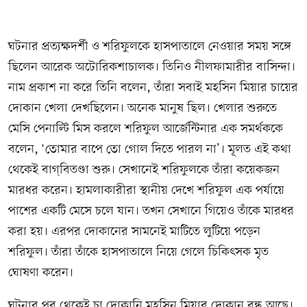
ঘটনার প্রত্যক্ষদর্শী ও শরিফুলকে হাসপাতালে নেওয়ার সময় সঙ্গে
ছিলেন আরেক অটোরিকশাচালক। তিনিও নীলফামারীর বাসিন্দা।
নাম প্রকাশ না করে তিনি বলেন, তাঁরা সবাই মহসিন মিয়ার চায়ের
দোকান খেলা দেখছিলেন। অনেক মানুষ ছিল। খেলার শুরুতে
মেসি পেনাল্টি মিস করলে শরিফুল আর্জেন্টিনার এক সমর্থককে
বলেন, ‘তোমার বাপে তো গোল দিতে পারল না’। মূলত এই কথা
থেকেই বাগ্‌বিতণ্ডা শুরু। সেখানেই শরিফুলকে তাঁরা কয়েকজন
মারধর করেন। হামলাকারীরা স্থানীয় দেখে শরিফুল এক পর্যায়ে
পাশের একটি মেসে চলে যান। তখন সেখানে গিয়েও তাঁকে মারধর
করা হয়। এরপর দোকানের সামনেই মাটিতে লুটিয়ে পড়েন
শরিফুল। তাঁরা তাঁকে হাসপাতালে নিয়ে গেলে চিকিৎসক মৃত
ঘোষণা করেন।
ঘটনার পর থেকেই চা দোকানি মহসিন মিয়ার দোকান বন্ধ আছে।