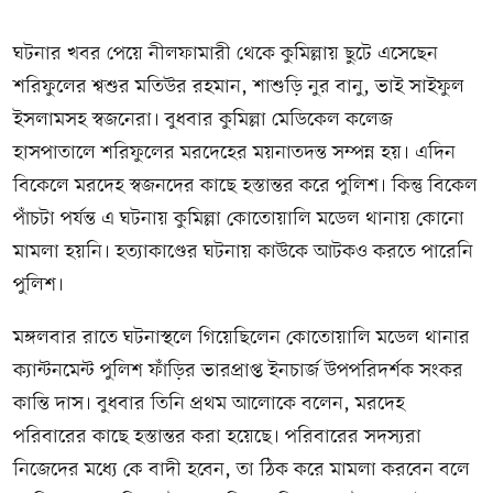
ঘটনার খবর পেয়ে নীলফামারী থেকে কুমিল্লায় ছুটে এসেছেন
শরিফুলের শ্বশুর মতিউর রহমান, শাশুড়ি নুর বানু, ভাই সাইফুল
ইসলামসহ স্বজনেরা। বুধবার কুমিল্লা মেডিকেল কলেজ
হাসপাতালে শরিফুলের মরদেহের ময়নাতদন্ত সম্পন্ন হয়। এদিন
বিকেলে মরদেহ স্বজনদের কাছে হস্তান্তর করে পুলিশ। কিন্তু বিকেল
পাঁচটা পর্যন্ত এ ঘটনায় কুমিল্লা কোতোয়ালি মডেল থানায় কোনো
মামলা হয়নি। হত্যাকাণ্ডের ঘটনায় কাউকে আটকও করতে পারেনি
পুলিশ।
মঙ্গলবার রাতে ঘটনাস্থলে গিয়েছিলেন কোতোয়ালি মডেল থানার
ক্যান্টনমেন্ট পুলিশ ফাঁড়ির ভারপ্রাপ্ত ইনচার্জ উপপরিদর্শক সংকর
কান্তি দাস। বুধবার তিনি প্রথম আলোকে বলেন, মরদেহ
পরিবারের কাছে হস্তান্তর করা হয়েছে। পরিবারের সদস্যরা
নিজেদের মধ্যে কে বাদী হবেন, তা ঠিক করে মামলা করবেন বলে