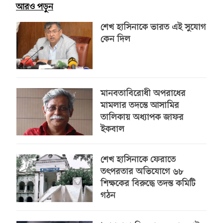
আরও পড়ুন
শেখ হাসিনাকে ভারত এই সুযোগ
কেন দিল
মানবতাবিরোধী অপরাধের
মামলার তদন্তে আসামির
তালিকায় অধ্যাপক জাফর
ইকবাল
শেখ হাসিনাকে ফেরাতে
তৎপরতার অভিযোগে ৬৮
শিক্ষকের বিরুদ্ধে তদন্ত কমিটি
গঠন