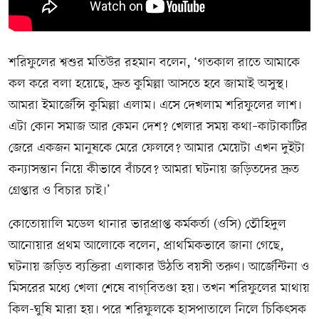
শরিফুলের শ্বশুর মতিউর রহমান বলেন, ‘গতকাল রাতে আমাকে
কল করে বলা হয়েছে, দ্রুত কুমিল্লা আসতে হবে জামাই অসুস্থ।
আমরা ইমার্জেন্সি কুমিল্লা এলাম। এসে দেখলাম শরিফুলের লাশ।
এটা কোন সমাজ আর কেমন দেশ? খেলার সময় কথা–কাটাকাটির
জেরে একজন মানুষকে মেরে ফেলবে? আমার মেয়েটা এখন দুইটা
কন্যাসন্তান নিয়ে কীভাবে বাঁচবে? আমরা ঘটনায় জড়িতদের দ্রুত
গ্রেপ্তার ও বিচার চাই।’
কোতোয়ালি মডেল থানার ভারপ্রাপ্ত কর্মকর্তা (ওসি) তৌহিদুল
আনোয়ার প্রথম আলোকে বলেন, প্রাথমিকভাবে জানা গেছে,
ঘটনায় জড়িত ব্যক্তিরা এলাকার উঠতি বয়সী তরুণ। আর্জেন্টিনা ও
মিসরের মধ্যে খেলা শেষে বাগ্‌বিতণ্ডা হয়। তখন শরিফুলের মাথায়
কিল-ঘুষি মারা হয়। পরে শরিফুলকে হাসপাতালে নিলে চিকিৎসক