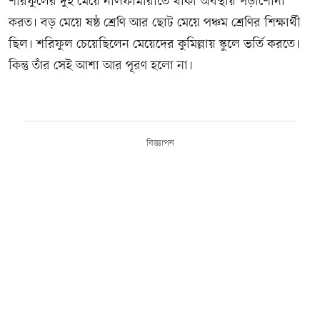
শরিফুলের দুই মেয়ে নীলফামারীতে থাকা অবস্থায় পড়াশোনা
করত। বড় মেয়ে ষষ্ঠ শ্রেণি আর ছোট মেয়ে পঞ্চম শ্রেণির শিক্ষার্থী
ছিল। শরিফুল চেয়েছিলেন মেয়েদের কুমিল্লায় স্কুলে ভর্তি করতে।
কিন্তু তাঁর সেই আশা আর পূরণ হলো না।
বিজ্ঞাপন