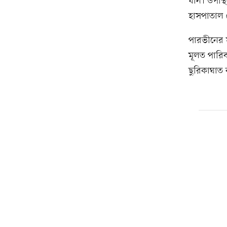
যান। উপস
হাসপাতাল 
পারভীনের স
মূলত পারিবা
ছুরিকাঘাত 