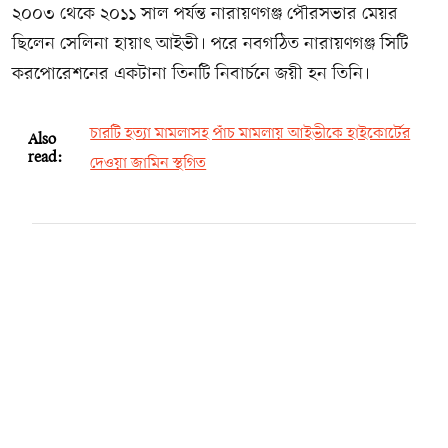
২০০৩ থেকে ২০১১ সাল পর্যন্ত নারায়ণগঞ্জ পৌরসভার মেয়র
ছিলেন সেলিনা হায়াৎ আইভী। পরে নবগঠিত নারায়ণগঞ্জ সিটি
করপোরেশনের একটানা তিনটি নিবার্চনে জয়ী হন তিনি।
চারটি হত্যা মামলাসহ পাঁচ মামলায় আইভীকে হাইকোর্টের
Also
read:
দেওয়া জামিন স্থগিত