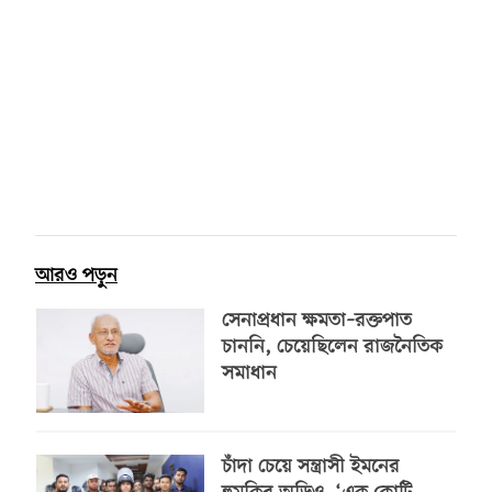
আরও পড়ুন
সেনাপ্রধান ক্ষমতা–রক্তপাত
চাননি, চেয়েছিলেন রাজনৈতিক
সমাধান
চাঁদা চেয়ে সন্ত্রাসী ইমনের