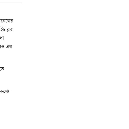
 অনেকের
ইট ব্লক
ধা
রাও এর
তে
েশ্যে