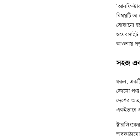
‘আনফিল্টার
বিষয়টি তা
বোঝানো হচ্
ওয়েবসাইট ব
আওতায় পড
সহজ একট
ধরুন, একটি
কোনো পণ্য 
দেশের অভ্যন
একইভাবে প্
স্টারলিংকে
অবকাঠামো ব