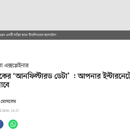
্জের একটি বাড়ির ছাদে স্টারলিংকের অ্যানটেনা
 এক্সপ্লেইনার
িংকের ‘আনফিল্টারড ডেটা’ : আপনার ইন্টারনেটে
াবে
ত মোসলেম
ul 2026, 15:27