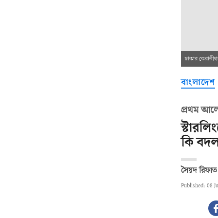
ঢাকার কেরানীগঞ
বাংলাদেশ
প্রথম আলো
স্টারল
কি বদল
সৈয়দ রিফা
Published: 08 J