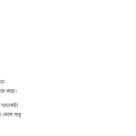
োনো
কাজ করে।
টা অনেকটা
 দেখে শুধু