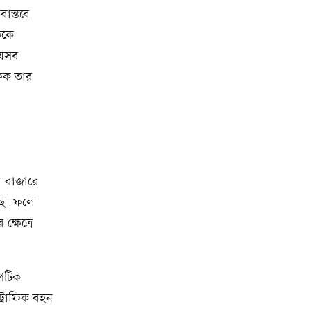
াস্তবে
ককে
যেসব
ফিক তার
র বাজারে
্ছে। ফলে
্ষেত্রে
অপটিক
ট্রাফিক বহন