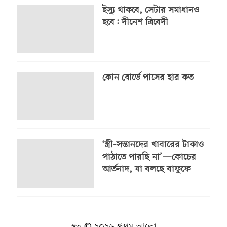
ইস্যু থাকবে, সেটার সমাধানও
হবে: দীনেশ ত্রিবেদী
কোন বোর্ডে পাসের হার কত
‘স্ত্রী-সন্তানদের খাবারের টাকাও
পাঠাতে পারছি না’—কোচের
আর্তনাদ, যা বলছে বাফুফে