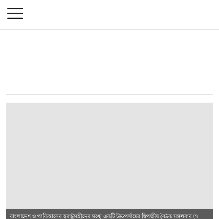
বাংলাদেশ ও পাকিস্তানের স্বরাষ্ট্রমন্ত্রীদের মধ্যে একটি উচ্চপর্যায়ের দ্বিপক্ষীয় বৈঠক মঙ্গলবার (৭