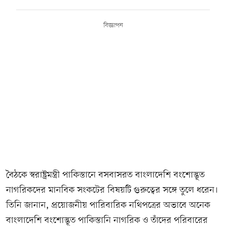
বিজ্ঞাপন
বৈঠকে স্বরাষ্ট্রমন্ত্রী পাকিস্তানে বসবাসরত বাংলাদেশি বংশোদ্ভূত
নাগরিকদের মানবিক সংকটের বিষয়টি গুরুত্বের সঙ্গে তুলে ধরেন।
তিনি জানান, প্রয়োজনীয় পারিবারিক নথিপত্রের অভাবে অনেক
বাংলাদেশি বংশোদ্ভূত পাকিস্তানি নাগরিক ও তাঁদের পরিবারের