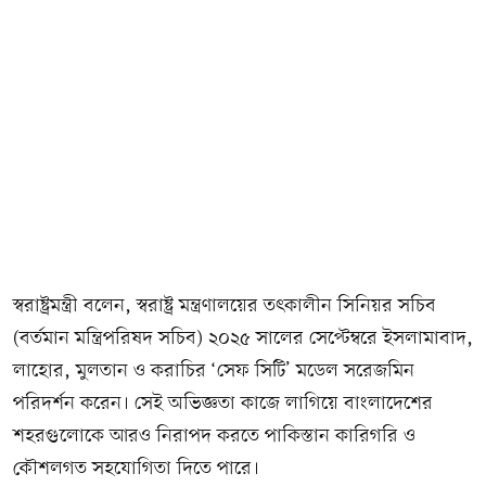
স্বরাষ্ট্রমন্ত্রী বলেন, স্বরাষ্ট্র মন্ত্রণালয়ের তৎকালীন সিনিয়র সচিব
(বর্তমান মন্ত্রিপরিষদ সচিব) ২০২৫ সালের সেপ্টেম্বরে ইসলামাবাদ,
লাহোর, মুলতান ও করাচির ‘সেফ সিটি’ মডেল সরেজমিন
পরিদর্শন করেন। সেই অভিজ্ঞতা কাজে লাগিয়ে বাংলাদেশের
শহরগুলোকে আরও নিরাপদ করতে পাকিস্তান কারিগরি ও
কৌশলগত সহযোগিতা দিতে পারে।