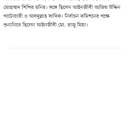
মোহাম্মদ শিশির মনির। সঙ্গে ছিলেন আইনজীবী আজিম উদ্দিন
পাটোয়ারী ও আবদুল্লাহ সাদিক। নির্বাচন কমিশনের পক্ষে
শুনানিতে ছিলেন আইনজীবী মো. রাজু মিয়া।