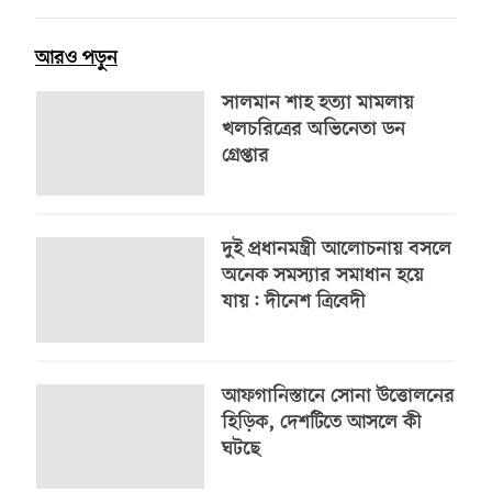
আরও পড়ুন
সালমান শাহ হত্যা মামলায়
খলচরিত্রের অভিনেতা ডন
গ্রেপ্তার
দুই প্রধানমন্ত্রী আলোচনায় বসলে
অনেক সমস্যার সমাধান হয়ে
যায়: দীনেশ ত্রিবেদী
আফগানিস্তানে সোনা উত্তোলনের
হিড়িক, দেশটিতে আসলে কী
ঘটছে