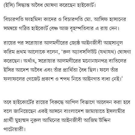
(ইসি) সিদ্ধান্ত অবৈধ ঘোষণা করেছেন হাইকোর্ট।
বিচারপতি ফাহমিদা কাদের ও বিচারপতি মো. আসিফ হাসানের
সমন্বয়ে গঠিত হাইকোর্ট বেঞ্চ আজ বৃহস্পতিবার এ রায় দেন।
রায়ের পর সরোয়ার আলমগীরের জ্যেষ্ঠ আইনজীবী আহসানুল
করিম প্রথম আলোকে বলেন, ‘রুল অ্যাবসলিউট (যথাযথ) ঘোষণা
করেছেন। অর্থাৎ, সরোয়ার আলমগীরের মনোনয়নপত্র বাতিলের
ইসির আদেশ অবৈধ এবং তাঁর প্রার্থিতা বৈধ ছিল। ফলে তাঁর
ফলাফলের গেজেট প্রকাশ ও শপথ নিতে আইনগত বাধা নেই।’
তবে হাইকোর্টের রায়ের বিরুদ্ধে আপিল বিভাগে আবেদন করা হবে
বলে জানিয়েছেন একই আসনে বাংলাদেশ জামায়াতে ইসলামীর
প্রার্থী মুহাম্মদ নুরুল আমিনের আইনজীবী আজিম উদ্দিন
পাটোয়ারী।