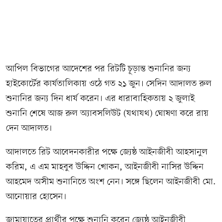
আপিল বিভাগের আদেশের পর রিটটি চূড়ান্ত শুনানির জন্য
হাইকোর্টের কার্যতালিকায় ওঠে গত ২১ জুন। সেদিন আদালত রুল
শুনানির জন্য দিন ধার্য করেন। এর ধারাবাহিকতায় ২ জুলাই
শুনানি শেষে আজ রুল অ্যাবসলিউট (যথাযথ) ঘোষণা করে রায়
দেন আদালত।
আদালতে রিট আবেদনকারীর পক্ষে জ্যেষ্ঠ আইনজীবী আহসানুল
করিম, এ এম মাহবুব উদ্দিন খোকন, আইনজীবী নাসির উদ্দিন
আহমেদ অসীম শুনানিতে অংশ নেন। সঙ্গে ছিলেন আইনজীবী মো.
আনোয়ার হোসেন।
জামায়াতের প্রার্থীর পক্ষে শুনানি করেন জ্যেষ্ঠ আইনজীবী