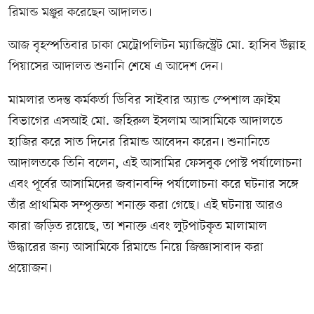
রিমান্ড মঞ্জুর করেছেন আদালত।
আজ বৃহস্পতিবার ঢাকা মেট্রোপলিটন ম্যাজিস্ট্রেট মো. হাসিব উল্লাহ
পিয়াসের আদালত শুনানি শেষে এ আদেশ দেন।
মামলার তদন্ত কর্মকর্তা ডিবির সাইবার অ্যান্ড স্পেশাল ক্রাইম
বিভাগের এসআই মো. জহিরুল ইসলাম আসামিকে আদালতে
হাজির করে সাত দিনের রিমান্ড আবেদন করেন। শুনানিতে
আদালতকে তিনি বলেন, এই আসামির ফেসবুক পোস্ট পর্যালোচনা
এবং পূর্বের আসামিদের জবানবন্দি পর্যালোচনা করে ঘটনার সঙ্গে
তাঁর প্রাথমিক সম্পৃক্ততা শনাক্ত করা গেছে। এই ঘটনায় আরও
কারা জড়িত রয়েছে, তা শনাক্ত এবং লুটপাটকৃত মালামাল
উদ্ধারের জন্য আসামিকে রিমান্ডে নিয়ে জিজ্ঞাসাবাদ করা
প্রয়োজন।