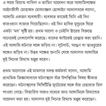
এ সময় রিমান্ড বাতিল ও জামিন আবেদন করে আসামিপক্ষের
আইনজীবী মোহাম্মদ মোফাজ্জল হোসাইন আদালতকে বলেন,
আসামি একজন ব্যবসায়ী। ব্যবসার কাজেই তিনি ওই দিন
কারওয়ান বাজার গিয়েছিলেন। ওই দিন হাদির মৃত্যুকে ঘিরে
একটা ‘মব’ সৃষ্টি হয়। প্রথম আলো ও ডেইলি স্টারের বিরুদ্ধে
অনেকেই লেখালেখি করেছে। তাদের কাউকেই গ্রেপ্তার করা হয়নি।
এই আসামি ঘটনার সঙ্গে জড়িত না। লুটপাট, আগুন বা ভাঙচুরের
সঙ্গেও জড়িত না। উভয় পক্ষের শুনানি শেষে আদালত আসামির
দুই দিনের রিমান্ড মঞ্জুর করেন।
প্রথম আলোকে এই মামলার তদন্ত কর্মকর্তা বলেন, আসামি
প্রাথমিক জিজ্ঞাসাবাদে ঘটনাস্থলে তাঁর উপস্থিতির বিষয় স্বীকার
করেছেন। ঘটনাস্থলের সিসিটিভি ফুটেজের সঙ্গে তাঁর চেহারার মিল
পাওয়া গেছে। বিস্তারিত আরও তথ্যের জন্য আসামিকে রিমান্ডের
আবেদন করা হয়। আদালত দুই দিনের রিমান্ড মঞ্জুর করেছেন।