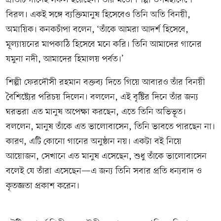
প্রতিটি গানেই সফল হয়েছেন। তাঁর মতো শিল্পী উপমহাদেশে
বিরল। একই সঙ্গে ব্যক্তিমানুষ হিসেবেও তিনি অতি বিনয়ী,
অমায়িক। কনকচাঁপা বলেন, ‘তাঁকে আমরা আদর্শ হিসেবে,
মূল্যায়নের মাপকাঠি হিসেবে মনে করি। তিনি আমাদের গানের
যমুনা নদী, আমাদের হিমালয় পর্বত।’
শিল্পী ফেরদৌসী রহমান বক্তব্য দিতে গিয়ে আবারও তাঁর বিনয়ী
বৈশিষ্ট্যের পরিচয় দিলেন। বললেন, এই বৃষ্টির দিনে তাঁর জন্য
ঘরভরা এত মানুষ অপেক্ষা করছেন, এতে তিনি অভিভূত।
বললেন, মানুষ তাঁকে এত ভালোবাসেন, তিনি ভাবতে পারছেন না।
কারণ, এটি কোনো গানের অনুষ্ঠান নয়। একটা বই নিয়ে
আয়োজন, সেখানে এত মানুষ এসেছেন, শুধু তাঁকে ভালোবাসেন
বলেই যে তাঁরা এসেছেন—এ জন্য তিনি সবার প্রতি ধন্যবাদ ও
কৃতজ্ঞতা প্রকাশ করেন।