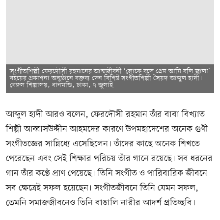
সংগীতশিল্পী ফেরদৌসী রহমানের আত্মজীবনী ‘লোকে বলে প্রেম আমি বলি জ্বালা’
বইয়ের প্রকাশনা অনুষ্ঠানে বক্তব্য দেন বিশিষ্ট সংগীতশিল্পী সৈয়দ আব্দুল হাদী।
বেঙ্গল শিল্পালয়, ধানমন্ডি, ঢাকা, ৭ জুলাই
আব্দুল হাদী আরও বলেন, ফেরদৌসী রহমান তাঁর বাবা বিখ্যাত
শিল্পী আব্বাসউদ্দীন আহমদের কারণে উপমহাদেশের অনেক গুণী
সংগীতজ্ঞের সান্নিধ্যে এসেছিলেন। তাঁদের কাছে অনেক শিখতে
পেরেছেন এবং সেই শিক্ষার পরিচয় তাঁর গানে রয়েছে। সব ধরনের
গান তাঁর কণ্ঠে প্রাণ পেয়েছে। তিনি সংগীত ও পারিবারিক জীবনে
সব ক্ষেত্রেই সফল হয়েছেন। সংগীতজীবনে তিনি যেমন সফল,
তেমনি সমাজজীবনেও তিনি বাঙালি নারীর আদর্শ প্রতিচ্ছবি।