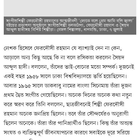
সংগীতশিল্পী ফেরদৌসী রহমানের আত্মজীবনী ‘লোকে বলে প্রেম আমি বলি জ্বালা’
বইয়ের প্রকাশনা অনুষ্ঠানে সংগীতশিল্পী কনকচাঁপা, ফেরদৌসী রহমান ও সৈয়দ
আব্দুল হাদীসহ বিশিষ্ট শিল্পীরা। বেঙ্গল শিল্পালয়, ধানমন্ডি, ঢাকা, ৭ জুলাই
লেখক হিসেবে ফেরদৌসী রহমান যে ব্যাখ্যাই দেন না কেন,
আড়ালে অন্য কিছু আছে কি না বলে রসিকতা করলেন সৈয়দ
আব্দুল হাদী। বললেন, তাঁদের ভাই-বোনের মতো সম্পর্ক। দুজনেই
একই বছর ১৯৫৮ সালে ঢাকা বিশ্ববিদ্যালয়ে ভর্তি হয়েছিলেন।
আবার ১৯৬৫ সালে ডাকবাবু নামের বাংলা সিনেমায় তাঁরা দুজন
প্রথম দ্বৈত সংগীত গেয়েছিলেন। অনেক দিনের অনেক কথা নতুন
করে স্মরণ করে তিনি বললেন, ছাত্রজীবনেই শিল্পী ফেরদৌসী
রহমান অনেক জনপ্রিয় ছিলেন। তবে তাঁর সৌন্দর্যেরও অনুরাগী
ছিলেন অনেকে। তাঁরা তাঁর পানিপ্রার্থীও ছিলেন। কিন্তু তাঁর অত্যন্ত
সংযত ও ব্যক্তিত্বপূর্ণ জীবনযাপনের কারণে সবাইকে দূরে সরিয়ে