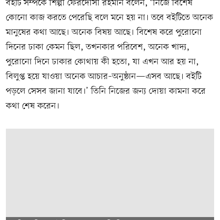
বইটি সম্পর্কে শিল্পী ফেরদৌসী রহমান বলেন, ‘নিজে বিশেষ
কোনো কাজ করতে পেরেছি বলে মনে হয় না। তবে বইটিতে অনেক
মানুষের কথা আছে। অনেক বিষয় আছে। বিশেষ করে পুরোনো
দিনের ঢাকা কেমন ছিল, তখনকার পরিবেশ, অনেক খাদ্য,
পুরোনো দিনে ঢাকার কোথায় কী হতো, যা এখন আর হয় না,
বিলুপ্ত হয়ে যাওয়া অনেক আচার–অনুষ্ঠান—এসব আছে। বইটি
পড়লে সেসব জানা যাবে।’ তিনি নিজের জন্য দোয়া কামনা করে
কথা শেষ করেন।