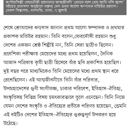
সংগীতশিল্পী ফেরদৌসী রহমানের আত্মজীবনী ‘লোকে বলে প্রেম আমি বলি জ্বালা’
বইয়ের প্রকাশনা অনুষ্ঠানে বক্তব্য দেন প্রথম আলো সম্পাদক মতিউর রহমান।
বেঙ্গল শিল্পালয়, ধানমন্ডি, ঢাকা, ৭ জুলাই
শেষে শ্রোতাদের ধন্যবাদ জানান প্রথম আলো সম্পাদক ও প্রথমার
প্রকাশক মতিউর রহমান। তিনি বলেন,ফেরদৌসী রহমান শুধু
দেশের একজন শ্রেষ্ঠ শিল্পীই নন, তিনি সেরা ছাত্রীও ছিলেন।
প্রবেশিকা পরীক্ষায় মেয়েদের মধ্যে প্রথম হয়েছিলন, দৈনিক
আজাদ পত্রিকায় কৃতী ছাত্রী হিসেবে তাঁর ছবি প্রকাশিত হয়েছিল।
দুই বছর পরে মাধ্যমিকেও তিনি মেয়েদের মধ্যে প্রথম স্থান ধরে
রেখেছিলেন। এই আত্মজীবনীতে তিনি তাঁর পরিবার,
উপমহাদেশের গুণী সংগীতজ্ঞ, ঢাকার পরিবেশ, ইতিহাস-ঐতিহ্য,
সংস্কৃতিসহ বিভিন্ন বিষয় চমৎকারভাবে তুলে এনেছেন। তিনি নিজে
যেমন দেশের সংস্কৃতি ও ঐতিহ্যের প্রতীকে পরিণত হয়েছেন, তেমনি
এই বইটিও দেশের ইতিহাস–ঐতিহ্যের গুরুত্বপূর্ণ উপকরণ হয়ে
উঠেছে।