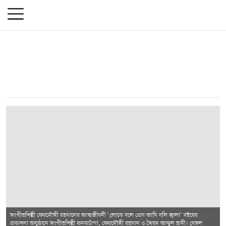
সংগীতশিল্পী ফেরদৌসী রহমানের আত্মজীবনী ‘লোকে বলে প্রেম আমি বলি জ্বালা’ বইয়ের
প্রকাশনা অনুষ্ঠানে সংগীতশিল্পী কনকচাঁপা, ফেরদৌসী রহমান ও সৈয়দ আব্দুল হাদী। বেঙ্গল