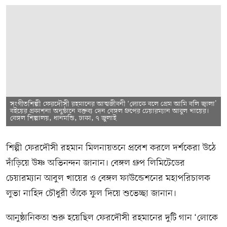
সংগীতশিল্পী ফেরদৌসী রহমানের আত্মজীবনী ‘লোকে বলে প্রেম আমি বলি জ্বালা’
বইয়ের প্রকাশনা অনুষ্ঠানে বক্তব্য দেন বেঙ্গল গ্রুপের চেয়ারম্যান আবুল খায়ের।
বেঙ্গল শিল্পালয়, ধানমন্ডি, ঢাকা, ৭ জুলাই
শিল্পী ফেরদৌসী রহমান মিলনায়তনে প্রবেশ করলে দর্শকেরা উঠে
দাঁড়িয়ে উষ্ণ অভিনন্দন জানান। বেঙ্গল গ্রুপ লিমিটেডের
চেয়ারম্যান আবুল খায়ের ও বেঙ্গল ফাউন্ডেশনের মহাপরিচালক
লুভা নাহিদ চৌধুরী তাঁকে ফুল দিয়ে শুভেচ্ছা জানান।
আনুষ্ঠানিকতা শুরু হয়েছিল ফেরদৌসী রহমানের দুটি গান ‘লোকে