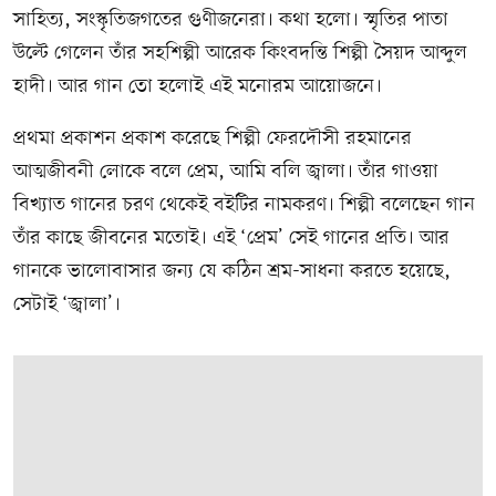
সাহিত্য, সংস্কৃতিজগতের গুণীজনেরা। কথা হলো। স্মৃতির পাতা
উল্টে গেলেন তাঁর সহশিল্পী আরেক কিংবদন্তি শিল্পী সৈয়দ আব্দুল
হাদী। আর গান তো হলোই এই মনোরম আয়োজনে।
প্রথমা প্রকাশন প্রকাশ করেছে শিল্পী ফেরদৌসী রহমানের
আত্মজীবনী লোকে বলে প্রেম, আমি বলি জ্বালা। তাঁর গাওয়া
বিখ্যাত গানের চরণ থেকেই বইটির নামকরণ। শিল্পী বলেছেন গান
তাঁর কাছে জীবনের মতোই। এই ‘প্রেম’ সেই গানের প্রতি। আর
গানকে ভালোবাসার জন্য যে কঠিন শ্রম-সাধনা করতে হয়েছে,
সেটাই ‘জ্বালা’।