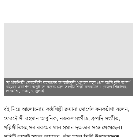
সংগীতশিল্পী ফেরদৌসী রহমানের আত্মজীবনী ‘লোকে বলে প্রেম আমি বলি জ্বালা’
বইয়ের প্রকাশনা অনুষ্ঠানে বক্তব্য দেন সংগীতশিল্পী কনকচাঁপা। বেঙ্গল শিল্পালয়,
ধানমন্ডি, ঢাকা, ৭ জুলাই
বই নিয়ে আলোচনায় কণ্ঠশিল্পী রুমানা মোর্শেদ কনকচাঁপা বলেন,
ফেরদৌসী রহমান আধুনিক, নজরুলসংগীত, ধ্রুপদি সংগীত,
পল্লিগীতিসহ সব রকমের গান সমান দক্ষতার সঙ্গে গেয়েছেন।