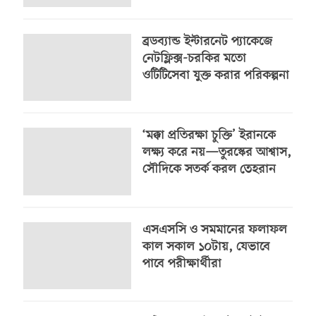
ব্রডব্যান্ড ইন্টারনেট প্যাকেজে
নেটফ্লিক্স-চরকির মতো
ওটিটিসেবা যুক্ত করার পরিকল্পনা
‘মক্কা প্রতিরক্ষা চুক্তি’ ইরানকে
লক্ষ্য করে নয়—তুরস্কের আশ্বাস,
সৌদিকে সতর্ক করল তেহরান
এসএসসি ও সমমানের ফলাফল
কাল সকাল ১০টায়, যেভাবে
পাবে পরীক্ষার্থীরা