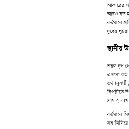
আকারের প্
আরও বড় হয়।
বর্তমানে প্
দুধের খুচ
স্থানীয় 
তরল দুধ থে
এখনো কম। ফ
তথ্যানুযায়
বিপরীতে উৎ
প্রায় ৭ লা
বর্তমানে ম
সব মিলিয়ে