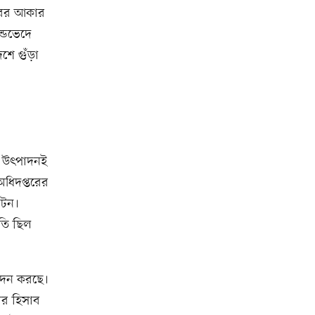
ারের আকার
ন্ডভেদে
শে গুঁড়া
ের উৎপাদনই
অধিদপ্তরের
 টন।
টতি ছিল
পাদন করছে।
োর হিসাব