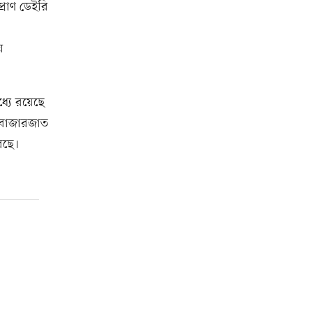
্রাণ ডেইরি
য়
্যে রয়েছে
ুধ বাজারজাত
রছে।