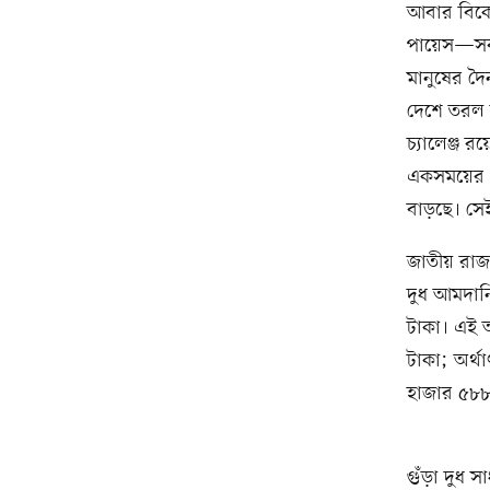
আবার বিকে
পায়েস—সবখ
মানুষের দৈ
দেশে তরল দু
চ্যালেঞ্জ 
একসময়ের ‘ব
বাড়ছে। সে
জাতীয় রাজস
দুধ আমদানি
টাকা। এই আ
টাকা; অর্থ
হাজার ৫৮৮
গুঁড়া দুধ 