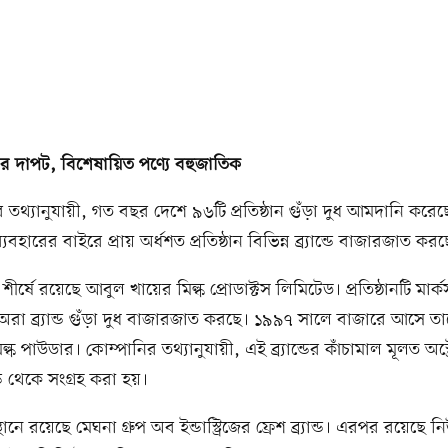
ন্ডের দাপট, বিশেষায়িত পণ্যে বহুজাতিক
থ্যানুযায়ী, গত বছর দেশে ৯৬টি প্রতিষ্ঠান গুঁড়া দুধ আমদানি করেছ
ব্যবহারের বাইরে প্রায় অর্ধশত প্রতিষ্ঠান বিভিন্ন ব্র্যান্ডে বাজারজাত কর
র্ষে রয়েছে আবুল খায়ের মিল্ক প্রোডাক্টস লিমিটেড। প্রতিষ্ঠানটি মার্
 অরা ব্র্যান্ড গুঁড়া দুধ বাজারজাত করছে। ১৯৯৭ সালে বাজারে আসে তা
িল্ক পাউডার। কোম্পানির তথ্যানুযায়ী, এই ব্র্যান্ডের কাঁচামাল মূলত অস্ট
্ড থেকে সংগ্রহ করা হয়।
থানে রয়েছে মেঘনা গ্রুপ অব ইন্ডাস্ট্রিজের ফ্রেশ ব্র্যান্ড। এরপর রয়েছে নি