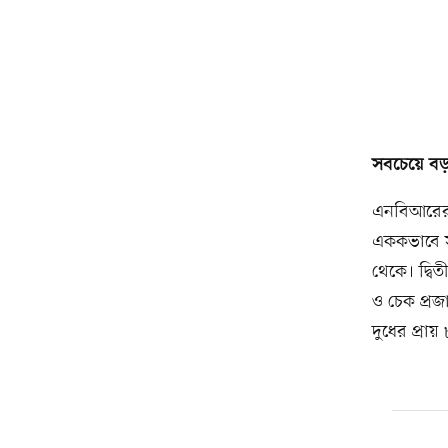
সবচেয়ে বড় 
এনবিআরের ত
এককভাবে স
থেকে। দ্বি
ও চেক প্রজ
দুধের প্রা