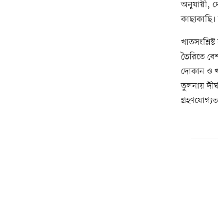
অনুযায়ী, দ
কাছাকাছি। 
খাতসংশ্লিষ্
তৈরিতে বেশ
দোকান ও খা
তুলনায় দীর
গ্রহণযোগ্য