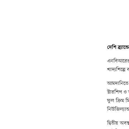
দেশি ব্র্যা
এনবিআরের ত
খাদ্যশিল্পে 
আমদানিতে শী
স্টারশিপ ও
ফুল ক্রিম ম
নিউজিল্যান
দ্বিতীয় অবস্