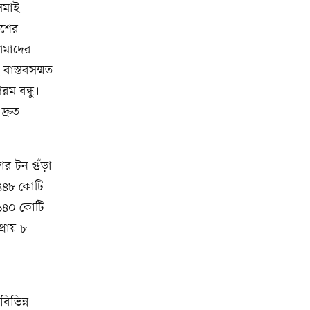
েমাই-
েশের
 আমাদের
 বাস্তবসম্মত
ম বন্ধু।
্রুত
ার টন গুঁড়া
 ৪৪৮ কোটি
 ১৪০ কোটি
্রায় ৮
িভিন্ন