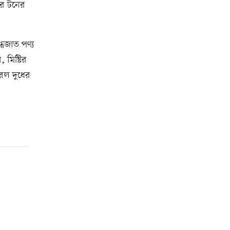
ার টনের
্ধজাত পণ্য
 মিষ্টির
তরল দুধের