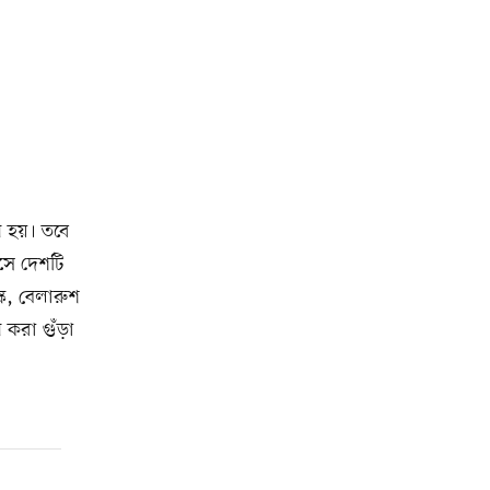
ি হয়। তবে
সে দেশটি
্ক, বেলারুশ
 করা গুঁড়া