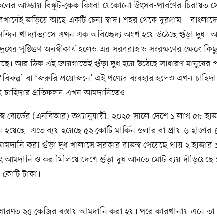
লের আড্ডায় বিস্কুট-কেক কিংবা যেকোনো উৎসব-পার্বণের চিরায়ত স
ানেই জড়িয়ে আছে একটি চেনা স্বাদ। শহর থেকে দূরগ্রাম—বাংলাদ
নন্দিন খাদ্যাভ্যাসে এখন এক অবিচ্ছেদ্য অংশ হয়ে উঠেছে গুঁড়া দুধ।
ধের পুষ্টিগুণ অনস্বীকার্য হলেও এর সরবরাহ ও সংরক্ষণের ক্ষেত্রে কিছু
রয়েছে। আর ঠিক এই জায়গাতেই গুঁড়া দুধ হয়ে উঠেছে সাধারণ মানুষের পর
িকল্প’ বা ‘জরুরি প্রয়োজনে’ এই পণ্যের ব্যবহার হলেও এখন চাহিদা দ
ই চাহিদার প্রতিফলন এখন আমদানিতেও।
্ব বোর্ডের (এনবিআর) তথ্যানুযায়ী, ২০২৫ সালে দেশে ১ লাখ ৫৮ হাজ
 হয়েছে। এতে ব্যয় হয়েছে ৫২ কোটি মার্কিন ডলার বা প্রায় ৬ হাজার
মদানি করা গুঁড়া দুধ খালাসে সরকার রাজস্ব পেয়েছে প্রায় ২ হাজার
াৎ আমদানি ও কর মিলিয়ে দেশে গুঁড়া দুধ আনতে মোট ব্যয় দাঁড়িয়েছে প
 কোটি টাকা।
সাধারণত ২৫ কেজির বস্তায় আমদানি করা হয়। পরে কারখানায় এনে তা ব