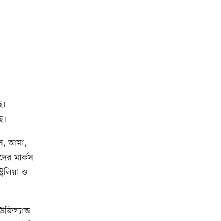
ে।
ছে।
কস, আমা,
দের মার্কস
্রেলিয়া ও
উজিল্যান্ড