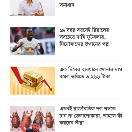
সমাধান
১৯ বছর বয়সেই রিয়ালের
সবচেয়ে দামি ফুটবলার,
দিয়োমান্দের উত্থানের গল্প
এক দিনের ব্যবধানে সোনার দাম
কমল ভরিতে ৩,২৬৬ টাকা
এখনই রাজনৈতিক দল গড়তে
চান না তেলাপোকারা, তাহলে কী
করবেন তাঁরা