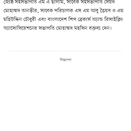
জ্যেষ্ঠ সহসভাপতি এম এ ছালাম, সাবেক সহসভাপতি সৈয়দ
মোহাম্মদ তানভীর, সাবেক পরিচালক এস এম আবু তৈয়ব ও এম
মহিউদ্দিন চৌধুরী এবং বাংলাদেশ শিপ ব্রেকার্স অ্যান্ড রিসাইক্লিং
অ্যাসোসিয়েশনের সভাপতি মোহাম্মদ মহসিন বক্তব্য দেন।
বিজ্ঞাপন