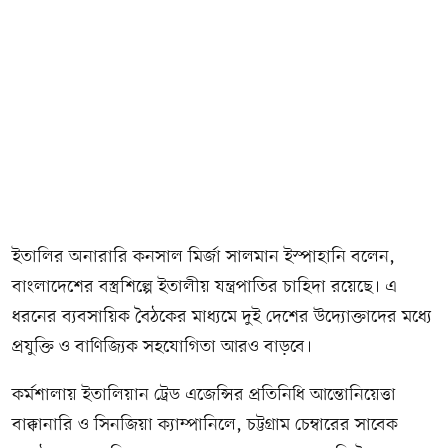
ইতালির অনারারি কনসাল মির্জা সালমান ইস্পাহানি বলেন,
বাংলাদেশের বস্ত্রশিল্পে ইতালীয় যন্ত্রপাতির চাহিদা রয়েছে। এ
ধরনের ব্যবসায়িক বৈঠকের মাধ্যমে দুই দেশের উদ্যোক্তাদের মধ্যে
প্রযুক্তি ও বাণিজ্যিক সহযোগিতা আরও বাড়বে।
কর্মশালায় ইতালিয়ান ট্রেড এজেন্সির প্রতিনিধি আন্তোনিয়েত্তা
বাক্কানারি ও সিনজিয়া ক্যাম্পানিলে, চট্টগ্রাম চেম্বারের সাবেক