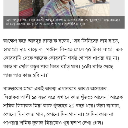
দিনাজপুরে ৬০ বছর বয়সী আব্দুর রাজ্জাক কাজের সন্ধানে ঘুরছেন। কিন্তু বয়সের
কারণে অনেক সময় তিনি কাজ পান না। সাম্প্রতিক ছবি।
আক্ষেপ করে আবদুর রাজ্জাক বলেন, ‘সব জিনিসের দাম বাড়ে,
হামাগো দাম বাড়ে না। পটোল কিনতে গেলে ৭০ টাকা লাগে। এক
কোরবানি থেকে আরেক কোরবানি পর্যন্ত গোশত খাওয়া হয় না।
কাজ না পেলি কচুর শাক কিনে বাড়ি যাব। ১০টা বাজি গেছে।
আজ আর কাজ হবি না।’
রাজ্জাকের মতো একই অবস্থা এখানকার আরও অনেকের।
লিয়াকত আলী ১৫ বছর ধরে এখানে কাজ খুঁজতে আসেন। আরেক
শ্রমিক লিয়াকত মিয়া কাজ খুঁজছেন ২০ বছর ধরে। তাঁরা জানান,
কোনো দিন কাজ পান, কোনো দিন পান না। সেদিন কাজ না
পাওয়ায় শ্রমিক দুলাল মিয়াকেও খুব হতাশ দেখা গেল।