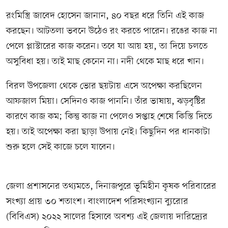
রংমিস্ত্রি জাবেদ হোসেন জানান, ৪০ বছর ধরে তিনি এই কাজ
করছেন। আটতলা ভবনে উঠেও রং করতে পারেন। রঙের কাজ না
পেলে প্লাস্টারের কাজ করেন। তবে যা আয় হয়, তা দিয়ে চলতে
অসুবিধা হয়। তাই মাছ কেনেন না। নদী থেকে মাছ ধরে খান।
বিরল উপজেলা থেকে ভোর ছয়টায় এসে অপেক্ষা করছিলেন
আফজাল মিয়া। সেদিনও কাজ পাননি। তাঁর ভাষায়, ঝড়বৃষ্টির
কারণে কাজ কম; কিন্তু কাজ না পেলেও সপ্তাহ শেষে কিস্তি দিতে
হয়। তাই অপেক্ষা করা ছাড়া উপায় নেই। কিছুদিন পর ধানকাটা
শুরু হলে সেই কাজে চলে যাবেন।
জেলা প্রশাসনের তথ্যমতে, দিনাজপুরে ভূমিহীন কৃষক পরিবারের
সংখ্যা প্রায় ৩০ শতাংশ। বাংলাদেশ পরিসংখ্যান ব্যুরোর
(বিবিএস) ২০২২ সালের হিসাবে অবশ্য এই জেলায় দারিদ্র্যের