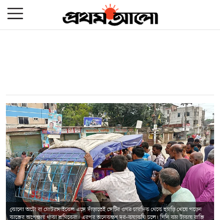
কোনো অটো বা মোটরসাইকেল এসে দাঁড়াতেই সেটির ওপর চারদিক থেকে হুমড়ি খেয়ে পড়েন
কাজের অপেক্ষায় থাকা শ্রমিকেরা। এরপর অনেকক্ষণ দর-কষাকষি চলে। যিনি কম টাকায় রাজি