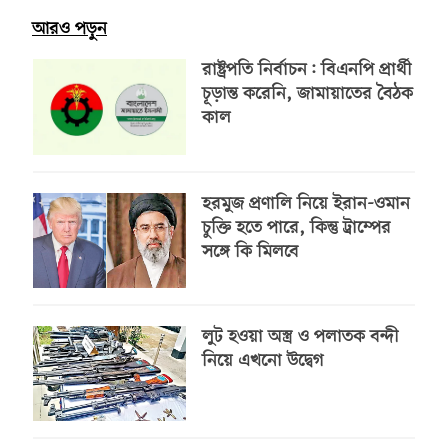
আরও পড়ুন
রাষ্ট্রপতি নির্বাচন: বিএনপি প্রার্থী
চূড়ান্ত করেনি, জামায়াতের বৈঠক
কাল
হরমুজ প্রণালি নিয়ে ইরান-ওমান
চুক্তি হতে পারে, কিন্তু ট্রাম্পের
সঙ্গে কি মিলবে
লুট হওয়া অস্ত্র ও পলাতক বন্দী
নিয়ে এখনো উদ্বেগ