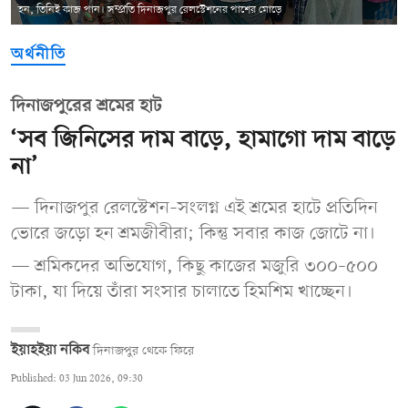
হন, তিনিই কাজ পান। সম্প্রতি দিনাজপুর রেলস্টেশনের পাশের মোড়ে
অর্থনীতি
দিনাজপুরের শ্রমের হাট
‘সব জিনিসের দাম বাড়ে, হামাগো দাম বাড়ে
না’
— দিনাজপুর রেলস্টেশন–সংলগ্ন এই শ্রমের হাটে প্রতিদিন
ভোরে জড়ো হন শ্রমজীবীরা; কিন্তু সবার কাজ জোটে না।
— শ্রমিকদের অভিযোগ, কিছু কাজের মজুরি ৩০০–৫০০
টাকা, যা দিয়ে তাঁরা সংসার চালাতে হিমশিম খাচ্ছেন।
ইয়াহইয়া নকিব
দিনাজপুর থেকে ফিরে
Published: 03 Jun 2026, 09:30