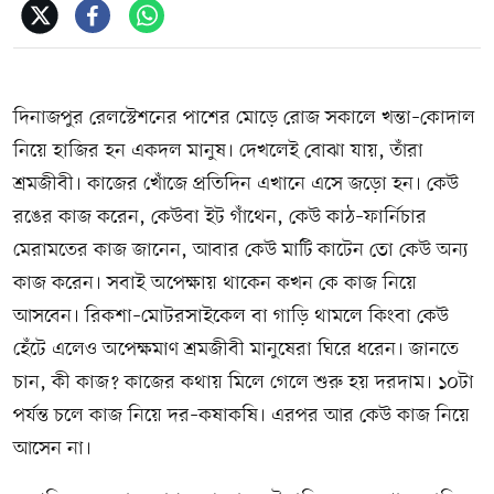
দিনাজপুর রেলস্টেশনের পাশের মোড়ে রোজ সকালে খন্তা–কোদাল
নিয়ে হাজির হন একদল মানুষ। দেখলেই বোঝা যায়, তাঁরা
শ্রমজীবী। কাজের খোঁজে প্রতিদিন এখানে এসে জড়ো হন। কেউ
রঙের কাজ করেন, কেউবা ইট গাঁথেন, কেউ কাঠ–ফার্নিচার
মেরামতের কাজ জানেন, আবার কেউ মাটি কাটেন তো কেউ অন্য
কাজ করেন। সবাই অপেক্ষায় থাকেন কখন কে কাজ নিয়ে
আসবেন। রিকশা–মোটরসাইকেল বা গাড়ি থামলে কিংবা কেউ
হেঁটে এলেও অপেক্ষমাণ শ্রমজীবী মানুষেরা ঘিরে ধরেন। জানতে
চান, কী কাজ? কাজের কথায় মিলে গেলে শুরু হয় দরদাম। ১০টা
পর্যন্ত চলে কাজ নিয়ে দর–কষাকষি। এরপর আর কেউ কাজ নিয়ে
আসেন না।