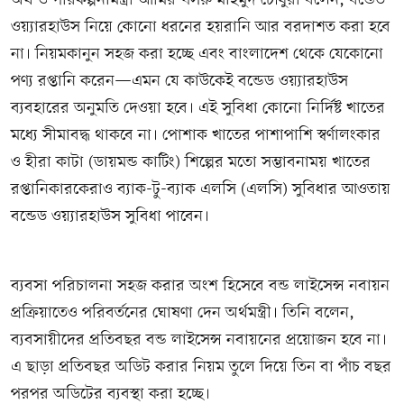
অর্থ ও পরিকল্পনামন্ত্রী আমির খসরু মাহমুদ চৌধুরী বলেন, বন্ডেড
ওয়্যারহাউস নিয়ে কোনো ধরনের হয়রানি আর বরদাশত করা হবে
না। নিয়মকানুন সহজ করা হচ্ছে এবং বাংলাদেশ থেকে যেকোনো
পণ্য রপ্তানি করেন—এমন যে কাউকেই বন্ডেড ওয়্যারহাউস
ব্যবহারের অনুমতি দেওয়া হবে। এই সুবিধা কোনো নির্দিষ্ট খাতের
মধ্যে সীমাবদ্ধ থাকবে না। পোশাক খাতের পাশাপাশি স্বর্ণালংকার
ও হীরা কাটা (ডায়মন্ড কাটিং) শিল্পের মতো সম্ভাবনাময় খাতের
রপ্তানিকারকেরাও ব্যাক-টু-ব্যাক এলসি (এলসি) সুবিধার আওতায়
বন্ডেড ওয়্যারহাউস সুবিধা পাবেন।
ব্যবসা পরিচালনা সহজ করার অংশ হিসেবে বন্ড লাইসেন্স নবায়ন
প্রক্রিয়াতেও পরিবর্তনের ঘোষণা দেন অর্থমন্ত্রী। তিনি বলেন,
ব্যবসায়ীদের প্রতিবছর বন্ড লাইসেন্স নবায়নের প্রয়োজন হবে না।
এ ছাড়া প্রতিবছর অডিট করার নিয়ম তুলে দিয়ে তিন বা পাঁচ বছর
পরপর অডিটের ব্যবস্থা করা হচ্ছে।