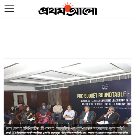
ঢাকা ফোরাম ইনিশিয়েটিভ (ডিএফআই) আয়োজিত এক প্রাক্‌-বাজেট আলোচনায় প্রধান অতিথি
অর্থ ও পরিকল্পনামন্ত্রী আমির খসরু মাহমুদ চৌধুরীসহ অতিথিরা। আজ বুধবার রাজধানীর বনানীর