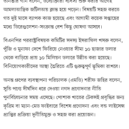
তানভীর গনি বলেন, উদ্যোক্তারা ব্যবসা শুরু করার আগেই
আমলাতান্ত্রিক জটিলতায় ক্লান্ত হয়ে পড়েন। বিষয়টি সহজ করতে
গত দুই মাসে ব্যাপক কাজ হয়েছে এবং আগামী কয়েক সপ্তাহের
মধ্যে ডিরেগুলেশন–সংক্রান্ত বেশ কিছু ঘোষণা আসবে।
বিএনপির পররাষ্ট্রবিষয়ক কমিটির সদস্য ইসরাফিল খসরু বলেন,
পুঁজি ও মুনাফা দেশে ফিরিয়ে নেওয়ার সীমা ১০ হাজার ডলার
থেকে বাড়িয়ে প্রায় ১০ মিলিয়ন ডলারে উন্নীত করা হয়েছে।
বিনিয়োগকারীদের আস্থা তৈরিতে এটি গুরুত্বপূর্ণ ভূমিকা রাখবে।
অনন্ত গ্রুপের ব্যবস্থাপনা পরিচালক (এমডি) শরীফ জহির বলেন,
সুতি পণ্যে দীর্ঘদিন ধরে দেওয়া নগদ প্রণোদনার নীতি
পুনর্বিবেচনার সময় এসেছে। পোশাক খাতের টেকসই প্রবৃদ্ধির জন্য
কৃত্রিম বা ম্যান-মেড ফাইবারে বিশেষ প্রণোদনা এবং বন্ড লাইসেন্স
প্রাপ্তির প্রক্রিয়া দুর্নীতিমুক্ত ও সহজ করা প্রয়োজন।