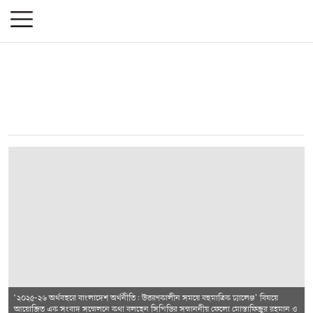
‘২০২৫-২৬ অর্থবছরে বাংলাদেশ অর্থনীতি: উত্তরণকালীন সময়ে বহুমাত্রিক চ্যালেঞ্জ’ বিষয়ে
আয়োজিত এক সংবাদ সম্মেলনে কথা বলছেন সিপিডির সম্মাননীয় ফেলো মোস্তাফিজুর রহমান ও