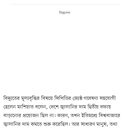
বিজ্ঞাপন
বিদ্যুতের মূল্যবৃদ্ধির বিষয়ে সিপিডির জ্যেষ্ঠ গবেষণা সহযোগী
হেলেন মাশিয়াত বলেন, দেশে জ্বালানির দাম দ্বিতীয় দফায়
বাড়ানোর প্রয়োজন ছিল না। কারণ, তখন ইতিমধ্যে বিশ্ববাজারে
জ্বালানির দাম কমতে শুরু করেছিল। আর সাধারণ মানুষ, তথা