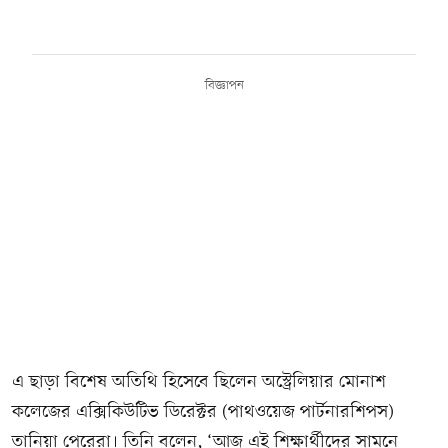
বিজ্ঞাপন
এ ছাড়া বিশেষ অতিথি হিসেবে ছিলেন অস্ট্রেলিয়ার মোনাশ
কলেজের এক্সিকিউটিভ ডিরেক্টর (পাথওয়েজ পার্টনারশিপস)
তানিয়া পেরেরা। তিনি বলেন, ‘আজ এই শিক্ষার্থীদের সামনে