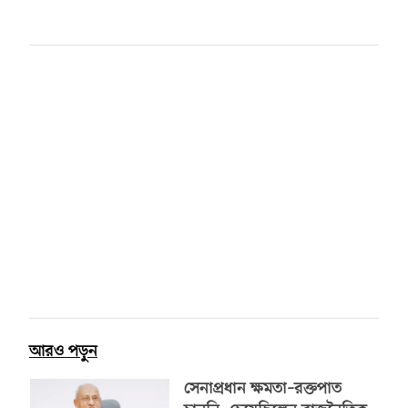
আরও পড়ুন
সেনাপ্রধান ক্ষমতা–রক্তপাত