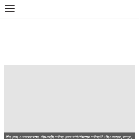
তীব্র রোদ ও গরমের মধ্যে এইচএসসি পরীক্ষা শেষে বাড়ি ফিরছেন পরীক্ষার্থী। সিও বাজার, রংপুর,