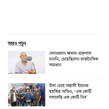
আরও পড়ুন
সেনাপ্রধান ক্ষমতা–রক্তপাত
চাননি, চেয়েছিলেন রাজনৈতিক
সমাধান
চাঁদা চেয়ে সন্ত্রাসী ইমনের
হুমকির অডিও, ‘এক কোটি
বলতেছি এক কোটি নিব’