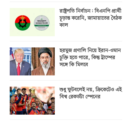
রাষ্ট্রপতি নির্বাচন: বিএনপি প্রার্থী
চূড়ান্ত করেনি, জামায়াতের বৈঠক
কাল
হরমুজ প্রণালি নিয়ে ইরান-ওমান
চুক্তি হতে পারে, কিন্তু ট্রাম্পের
সঙ্গে কি মিলবে
শুধু ফুটবলেই নয়, ক্রিকেটেও এই
বিশ্ব রেকর্ডটা স্পেনের