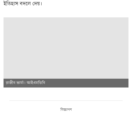
ইতিহাস বদলে দেয়।
রাজীব ভার্মা। আইএমডিবি
বিজ্ঞাপন