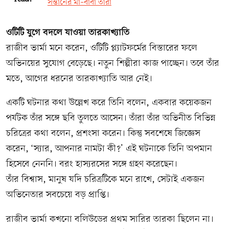
সন্তানের মা–বাবা তাঁরা
ওটিটি যুগে বদলে যাওয়া তারকাখ্যাতি
রাজীব ভার্মা মনে করেন, ওটিটি প্ল্যাটফর্মের বিস্তারের ফলে
অভিনয়ের সুযোগ বেড়েছে। নতুন শিল্পীরা কাজ পাচ্ছেন। তবে তাঁর
মতে, আগের ধরনের তারকাখ্যাতি আর নেই।
একটি ঘটনার কথা উল্লেখ করে তিনি বলেন, একবার কয়েকজন
পর্যটক তাঁর সঙ্গে ছবি তুলতে আসেন। তাঁরা তাঁর অভিনীত বিভিন্ন
চরিত্রের কথা বলেন, প্রশংসা করেন। কিন্তু সবশেষে জিজ্ঞেস
করেন, ‘স্যার, আপনার নামটা কী?’ এই ঘটনাকে তিনি অপমান
হিসেবে নেননি। বরং হাস্যরসের সঙ্গে গ্রহণ করেছেন।
তাঁর বিশ্বাস, মানুষ যদি চরিত্রটিকে মনে রাখে, সেটাই একজন
অভিনেতার সবচেয়ে বড় প্রাপ্তি।
রাজীব ভার্মা কখনো বলিউডের প্রথম সারির তারকা ছিলেন না।