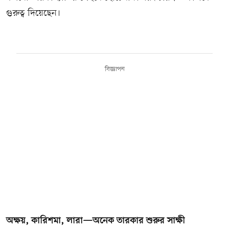
গুরুত্ব দিয়েছেন।
বিজ্ঞাপন
অক্ষয়, কারিশমা, লারা—অনেক তারকার শুরুর সাক্ষী