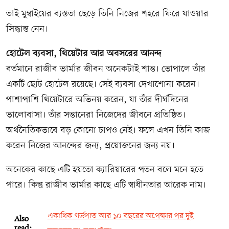
তাই মুম্বাইয়ের ব্যস্ততা ছেড়ে তিনি নিজের শহরে ফিরে যাওয়ার
সিদ্ধান্ত নেন।
হোটেল ব্যবসা, থিয়েটার আর অবসরের আনন্দ
বর্তমানে রাজীব ভার্মার জীবন অনেকটাই শান্ত। ভোপালে তাঁর
একটি ছোট হোটেল রয়েছে। সেই ব্যবসা দেখাশোনা করেন।
পাশাপাশি থিয়েটারে অভিনয় করেন, যা তাঁর দীর্ঘদিনের
ভালোবাসা। তাঁর সন্তানেরা নিজেদের জীবনে প্রতিষ্ঠিত।
অর্থনৈতিকভাবে বড় কোনো চাপও নেই। ফলে এখন তিনি কাজ
করেন নিজের আনন্দের জন্য, প্রয়োজনের জন্য নয়।
অনেকের কাছে এটি হয়তো ক্যারিয়ারের পতন বলে মনে হতে
পারে। কিন্তু রাজীব ভার্মার কাছে এটি স্বাধীনতার আরেক নাম।
একাধিক গর্ভপাত আর ১০ বছরের অপেক্ষার পর দুই
Also
read: