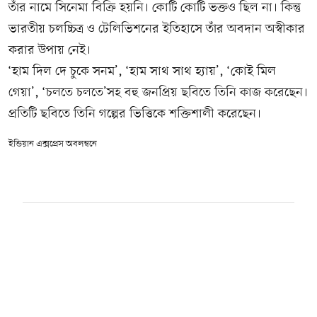
তাঁর নামে সিনেমা বিক্রি হয়নি। কোটি কোটি ভক্তও ছিল না। কিন্তু
ভারতীয় চলচ্চিত্র ও টেলিভিশনের ইতিহাসে তাঁর অবদান অস্বীকার
করার উপায় নেই।
‘হাম দিল দে চুকে সনম’, ‘হাম সাথ সাথ হ্যায়’, ‘কোই মিল
গেয়া’, ‘চলতে চলতে’সহ বহু জনপ্রিয় ছবিতে তিনি কাজ করেছেন।
প্রতিটি ছবিতে তিনি গল্পের ভিত্তিকে শক্তিশালী করেছেন।
ইন্ডিয়ান এক্সপ্রেস অবলম্বনে