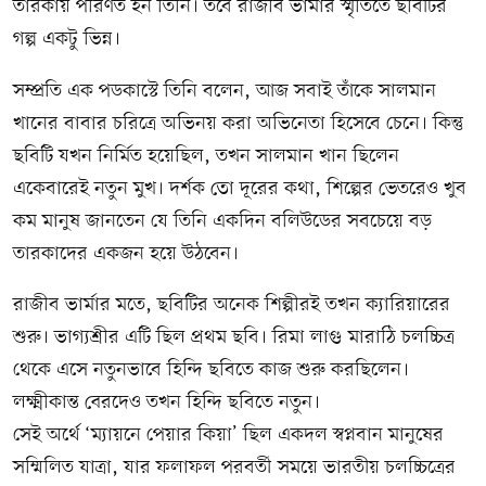
তারকায় পরিণত হন তিনি। তবে রাজীব ভার্মার স্মৃতিতে ছবিটির
গল্প একটু ভিন্ন।
সম্প্রতি এক পডকাস্টে তিনি বলেন, আজ সবাই তাঁকে সালমান
খানের বাবার চরিত্রে অভিনয় করা অভিনেতা হিসেবে চেনে। কিন্তু
ছবিটি যখন নির্মিত হয়েছিল, তখন সালমান খান ছিলেন
একেবারেই নতুন মুখ। দর্শক তো দূরের কথা, শিল্পের ভেতরেও খুব
কম মানুষ জানতেন যে তিনি একদিন বলিউডের সবচেয়ে বড়
তারকাদের একজন হয়ে উঠবেন।
রাজীব ভার্মার মতে, ছবিটির অনেক শিল্পীরই তখন ক্যারিয়ারের
শুরু। ভাগ্যশ্রীর এটি ছিল প্রথম ছবি। রিমা লাগু মারাঠি চলচ্চিত্র
থেকে এসে নতুনভাবে হিন্দি ছবিতে কাজ শুরু করছিলেন।
লক্ষ্মীকান্ত বেরদেও তখন হিন্দি ছবিতে নতুন।
সেই অর্থে ‘ম্যায়নে পেয়ার কিয়া’ ছিল একদল স্বপ্নবান মানুষের
সম্মিলিত যাত্রা, যার ফলাফল পরবর্তী সময়ে ভারতীয় চলচ্চিত্রের