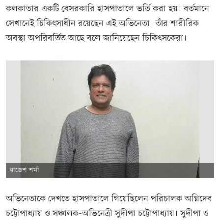
কলকাতার একটি বেসরকারি হাসপাতালে ভর্তি করা হয়। বর্তমানে
সেখানেই চিকিৎসাধীন রয়েছেন এই অভিনেতা। তাঁর শারীরিক
অবস্থা অপরিবর্তিত আছে বলে জানিয়েছেন চিকিৎসকেরা।
রাজেশ শর্মা
অভিনেতাকে দেখতে হাসপাতালে গিয়েছিলেন পরিচালক অগ্নিদেব
চট্টোপাধ্যায় ও সঞ্চালক-অভিনেত্রী সুদীপা চট্টোপাধ্যায়। সুদীপা ও