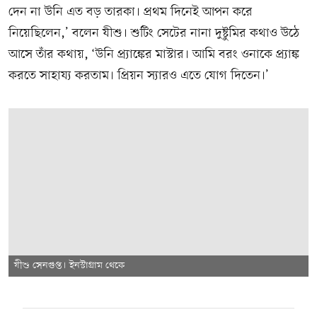
দেন না উনি এত বড় তারকা। প্রথম দিনেই আপন করে
নিয়েছিলেন,’ বলেন যীশু। শুটিং সেটের নানা দুষ্টুমির কথাও উঠে
আসে তাঁর কথায়, ‘উনি প্র্যাঙ্কের মাস্টার। আমি বরং ওনাকে প্র্যাঙ্ক
করতে সাহায্য করতাম। প্রিয়ন স্যারও এতে যোগ দিতেন।’
যীশু সেনগুপ্ত। ইনস্টাগ্রাম থেকে