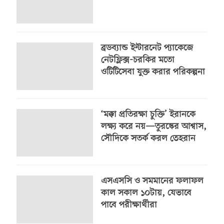
ব্রডব্যান্ড ইন্টারনেট প্যাকেজে
নেটফ্লিক্স-চরকির মতো
ওটিটিসেবা যুক্ত করার পরিকল্পনা
‘মক্কা প্রতিরক্ষা চুক্তি’ ইরানকে
লক্ষ্য করে নয়—তুরস্কের আশ্বাস,
সৌদিকে সতর্ক করল তেহরান
এসএসসি ও সমমানের ফলাফল
কাল সকাল ১০টায়, যেভাবে
পাবে পরীক্ষার্থীরা