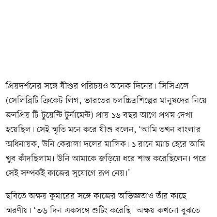
প্রিয়দর্শনের সঙ্গে যীশুর পরিচয়ও অনেক দিনের। সিসিএলে
(সেলিব্রিটি ক্রিকেট লিগ, ভারতের চলচ্চিত্রশিল্পের মানুষদের নিয়ে
জনপ্রিয় টি-টুয়েন্টি টুর্নামেন্ট) প্রায় ১৬ বছর আগে প্রথম দেখা
হয়েছিল। সেই স্মৃতি মনে করে যীশু বলেন, ‘আমি তখন বাংলার
অধিনায়ক, উনি কেরালা দলের মালিক। ১ রানে ম্যাচ হেরে আমি
খুব কাঁদছিলাম। উনি আমাকে জড়িয়ে ধরে শান্ত করেছিলেন। পরে
সেই সম্পর্কই কাজের সুযোগে রূপ নেয়।’
ছবিতে অক্ষয় কুমারের সঙ্গে কাজের অভিজ্ঞতাও তাঁর কাছে
স্মরণীয়। ‘৩৬ দিন একসঙ্গে শুটিং করেছি। অক্ষয় কখনো বুঝতে