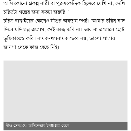
আমি কোনো প্রকল্প নারী বা পুরুষকেন্দ্রিক হিসেবে দেখি না, দেখি
চরিত্রটা গল্পের জন্য কতটা জরুরি।’
চরিত্র বাছাইয়ের ক্ষেত্রেও যীশুর অবস্থান স্পষ্ট। ‘আমার চরিত্র বাদ
দিলে যদি গল্প এগোয়, সেই কাজ করি না। আর না এগোলে ছোট
ভূমিকাতেও করি। নায়ক–খলনায়ক ভেবে নয়, ভালো লাগার
জায়গা থেকে কাজ বেছে নিই।’
যীশু সেনগুপ্ত। অভিনেতার ইনস্টাগ্রাম থেকে