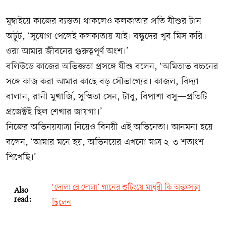
মুম্বাইয়ে কাজের ব্যস্ততা থাকলেও কলকাতার প্রতি যীশুর টান
অটুট, ‘সুযোগ পেলেই কলকাতায় যাই। বন্ধুদের খুব মিস করি।
ওরা আমার জীবনের গুরুত্বপূর্ণ অংশ।’
বলিউডে কাজের অভিজ্ঞতা প্রসঙ্গে যীশু বলেন, ‘অমিতাভ বচ্চনের
সঙ্গে কাজ করা আমার কাছে বড় সৌভাগ্যের। কাজল, বিদ্যা
বালান, রানী মুখার্জি, সুস্মিতা সেন, টাবু, বিপাশা বসু—প্রতিটি
প্রজেক্টই ছিল শেখার জায়গা।’
নিজের অভিনয়যাত্রা নিয়েও বিনয়ী এই অভিনেতা। আনমনা হয়ে
বলেন, ‘আমার মনে হয়, অভিনয়ের এখনো মাত্র ২–৩ শতাংশ
শিখেছি।’
‘দোলা রে দোলা’ গানের শুটিংয়ে মাধুরী কি অন্তঃসত্ত্বা
Also
read:
ছিলেন