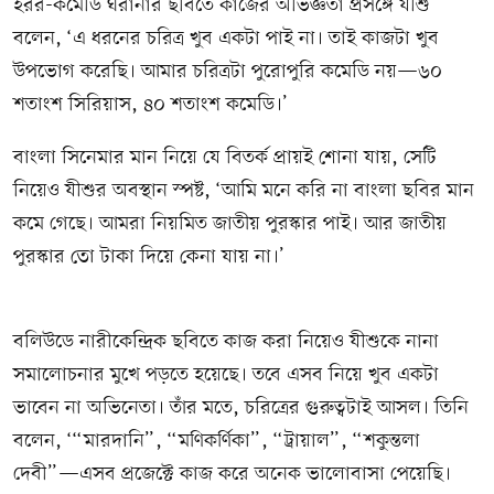
হরর-কমেডি ঘরানার ছবিতে কাজের অভিজ্ঞতা প্রসঙ্গে যীশু
বলেন, ‘এ ধরনের চরিত্র খুব একটা পাই না। তাই কাজটা খুব
উপভোগ করেছি। আমার চরিত্রটা পুরোপুরি কমেডি নয়—৬০
শতাংশ সিরিয়াস, ৪০ শতাংশ কমেডি।’
বাংলা সিনেমার মান নিয়ে যে বিতর্ক প্রায়ই শোনা যায়, সেটি
নিয়েও যীশুর অবস্থান স্পষ্ট, ‘আমি মনে করি না বাংলা ছবির মান
কমে গেছে। আমরা নিয়মিত জাতীয় পুরস্কার পাই। আর জাতীয়
পুরস্কার তো টাকা দিয়ে কেনা যায় না।’
বলিউডে নারীকেন্দ্রিক ছবিতে কাজ করা নিয়েও যীশুকে নানা
সমালোচনার মুখে পড়তে হয়েছে। তবে এসব নিয়ে খুব একটা
ভাবেন না অভিনেতা। তাঁর মতে, চরিত্রের গুরুত্বটাই আসল। তিনি
বলেন, ‘“মারদানি”, “মণিকর্ণিকা”, “ট্রায়াল”, “শকুন্তলা
দেবী”—এসব প্রজেক্টে কাজ করে অনেক ভালোবাসা পেয়েছি।