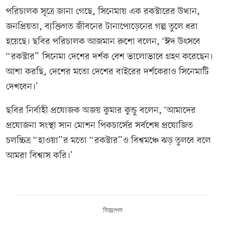
পরিচালক সূত্রে জানা গেছে, সিনেমায় এক রকস্টারের উত্থান,
জনপ্রিয়তা, ব্যক্তিগত জীবনের টানাপোড়েনের গল্প তুলে ধরা
হয়েছে। ছবির পরিচালক আজমান রুশো বলেন, ‘ঈদ উৎসবে
“রকস্টার” সিনেমা দেশের দর্শক বেশ ভালোভাবে গ্রহণ করেছেন।
আশা করছি, দেশের মতো দেশের বাইরের দর্শকেরাও সিনেমাটি
দেখবেন।’
ছবির নির্বাহী প্রযোজক অজয় কুমার কুন্ডু বলেন, ‘আমাদের
প্রযোজনা সংস্থা সান মোশন পিকচার্সের সর্বশেষ প্রযোজিত
চলচ্চিত্র “হাওয়া”র মতো “রকস্টার”ও বিশ্বমঞ্চে ঝড় তুলবে বলে
আমরা বিশ্বাস করি।’
বিজ্ঞাপন