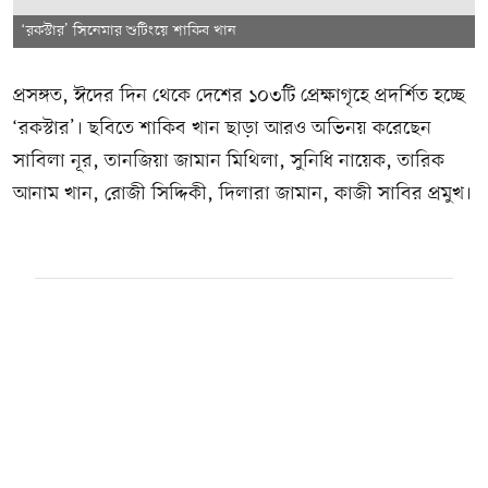
‘রকস্টার’ সিনেমার শুটিংয়ে শাকিব খান
প্রসঙ্গত, ঈদের দিন থেকে দেশের ১০৩টি প্রেক্ষাগৃহে প্রদর্শিত হচ্ছে
‘রকস্টার’। ছবিতে শাকিব খান ছাড়া আরও অভিনয় করেছেন
সাবিলা নূর, তানজিয়া জামান মিথিলা, সুনিধি নায়েক, তারিক
আনাম খান, রোজী সিদ্দিকী, দিলারা জামান, কাজী সাবির প্রমুখ।