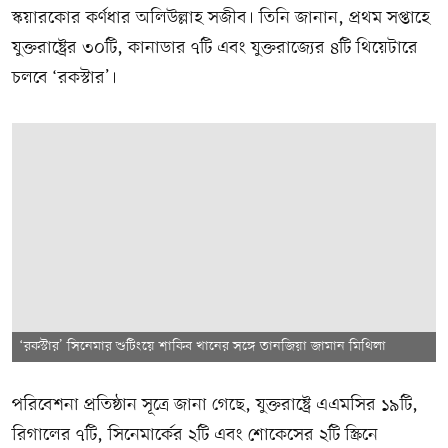
স্কয়ারকোর কর্ণধার অলিউল্লাহ সজীব। তিনি জানান, প্রথম সপ্তাহে
যুক্তরাষ্ট্রের ৩০টি, কানাডার ৭টি এবং যুক্তরাজ্যের ৪টি থিয়েটারে
চলবে ‘রকস্টার’।
‘রকস্টার’ সিনেমার শুটিংয়ে শাকিব খানের সঙ্গে তানজিয়া জামান মিথিলা
পরিবেশনা প্রতিষ্ঠান সূত্রে জানা গেছে, যুক্তরাষ্ট্রে এএমসির ১৯টি,
রিগালের ৭টি, সিনেমার্কের ২টি এবং শোকেসের ২টি স্ক্রিনে